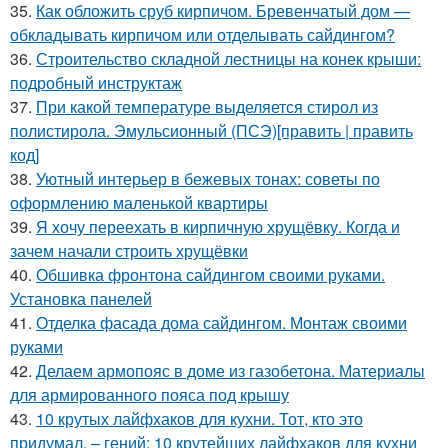
35.
Как обложить сруб кирпичом. Бревенчатый дом —
обкладывать кирпичом или отделывать сайдингом?
36.
Строительство складной лестницы на конек крыши:
подробный инструктаж
37.
При какой температуре выделяется стирол из
полистирола. Эмульсионный (ПСЭ)[править | править
код]
38.
Уютный интерьер в бежевых тонах: советы по
оформлению маленькой квартиры
39.
Я хочу переехать в кирпичную хрущёвку. Когда и
зачем начали строить хрущёвки
40.
Обшивка фронтона сайдингом своими руками.
Установка панелей
41.
Отделка фасада дома сайдингом. Монтаж своими
руками
42.
Делаем армопояс в доме из газобетона. Материалы
для армированного пояса под крышу
43.
10 крутых лайфхаков для кухни. Тот, кто это
придумал, – гений: 10 крутейших лайфхаков для кухни