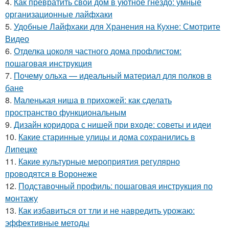
4.
Как превратить свой дом в уютное гнездо: умные
организационные лайфхаки
5.
Удобные Лайфхаки для Хранения на Кухне: Смотрите
Видео
6.
Отделка цоколя частного дома профлистом:
пошаговая инструкция
7.
Почему ольха — идеальный материал для полков в
бане
8.
Маленькая ниша в прихожей: как сделать
пространство функциональным
9.
Дизайн коридора с нишей при входе: советы и идеи
10.
Какие старинные улицы и дома сохранились в
Липецке
11.
Какие культурные мероприятия регулярно
проводятся в Воронеже
12.
Подставочный профиль: пошаговая инструкция по
монтажу
13.
Как избавиться от тли и не навредить урожаю:
эффективные методы