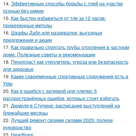
14.
Эффективные способы борьбы с тлей на участке
осенью без химии
15.
Как быстро избавиться от тли за 12 часов:
проверенные методы
16.
Шкафы Дабл для раздевалок: выгодные
предложения и акции
17.
Как правильно спрятать трубы отопления в частном
доме: Полезные советы и рекомендации
18.
Пенопласт как утеплитель: угроза или безопасность
для здоровья
19.
Какие современные спортивные сооружения есть в
Уфе
20.
Как я ошибся с затиркой для плитки: 5
распространённых ошибок, которых стоит избегать
21.
Дидюля в Ступине: расписание выступлений на
ближайшие месяцы
22.
Лучший ремонт своими силами 2025: полное
руководство
23.
Headlines: