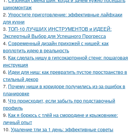
1.
Сезонная смена шин: когда и зачем нужно посещать
шиномонтаж
2.
Упростите приготовление: эффективные лайфхаки
для кухни
3.
ТОП-10 ЛУЧШИХ ИНСТРУМЕНТОВ и ИДЕЕЙ:
Экспертный Выбор для Успешного Прогресса
4.
Современный дизайн прихожей с нишей: как
воплотить идею в реальность
5.
Как сделать нишу в гипсокартонной стене: пошаговая
инструкция
6.
Идеи для ниш: как превратить пустое пространство в
стильный декор
7.
Почему ниши в коридоре получились из-за ошибок в
планировке
8.
Что происходит, если забыть про подставочный
профиль
9.
Как я борюсь с тлёй на смородине и крыжовнике:
личный опыт
10.
Удаление тли за 1 день: эффективные советы