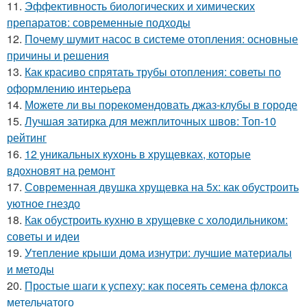
11.
Эффективность биологических и химических
препаратов: современные подходы
12.
Почему шумит насос в системе отопления: основные
причины и решения
13.
Как красиво спрятать трубы отопления: советы по
оформлению интерьера
14.
Можете ли вы порекомендовать джаз-клубы в городе
15.
Лучшая затирка для межплиточных швов: Топ-10
рейтинг
16.
12 уникальных кухонь в хрущевках, которые
вдохновят на ремонт
17.
Современная двушка хрущевка на 5х: как обустроить
уютное гнездо
18.
Как обустроить кухню в хрущевке с холодильником:
советы и идеи
19.
Утепление крыши дома изнутри: лучшие материалы
и методы
20.
Простые шаги к успеху: как посеять семена флокса
метельчатого