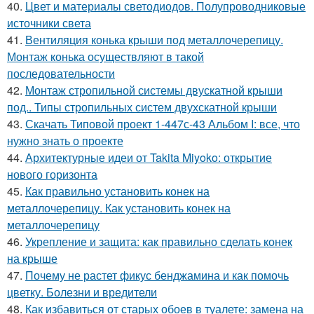
40.
Цвет и материалы светодиодов. Полупроводниковые
источники света
41.
Вентиляция конька крыши под металлочерепицу.
Монтаж конька осуществляют в такой
последовательности
42.
Монтаж стропильной системы двускатной крыши
под.. Типы стропильных систем двухскатной крыши
43.
Скачать Типовой проект 1-447с-43 Альбом I: все, что
нужно знать о проекте
44.
Архитектурные идеи от Takita Miyoko: открытие
нового горизонта
45.
Как правильно установить конек на
металлочерепицу. Как установить конек на
металлочерепицу
46.
Укрепление и защита: как правильно сделать конек
на крыше
47.
Почему не растет фикус бенджамина и как помочь
цветку. Болезни и вредители
48.
Как избавиться от старых обоев в туалете: замена на