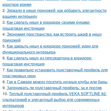
короткое время
2.
Зеркало в нише прихожей: как добавить элегантности
вашему интерьеру
3.
Как сделать нишу в коридоре своими руками:
пошаговая инструкция
4.
Экономия пространства: как встроить шкаф в нишу
прихожей
5.
Как закрыть нишу в коридоре прихожей: идеи для
функционального интерьера
6.
Как сделать нишу из гипсокартона в коридоре:
пошаговая инструкция
7.
Как правильно установить подставочный профиль для
пластиковых окон
8.
Где в Самаре можно посетить ночные клубы или бары
9.
Запенивать ли подставочный профиль: за и против
10.
Теплый подставочный профиль VEKA SOFTLINE 82:
ультратонкий и элегантный выбор для современных
интерьеров