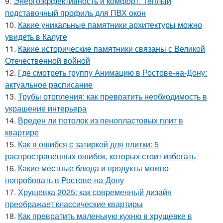
9.
Энергоэффективность и комфорт: Теплый
подставочный профиль для ПВХ окон
10.
Какие уникальные памятники архитектуры можно
увидеть в Калуге
11.
Какие исторические памятники связаны с Великой
Отечественной войной
12.
Где смотреть группу Анимацию в Ростове-на-Дону:
актуальное расписание
13.
Трубы отопления: как превратить необходимость в
украшение интерьера
14.
Вреден ли потолок из пенопластовых плит в
квартире
15.
Как я ошибся с затиркой для плитки: 5
распространённых ошибок, которых стоит избегать
16.
Какие местные блюда и продукты можно
попробовать в Ростове-на-Дону
17.
Хрущевка 2025: как современный дизайн
преображает классические квартиры
18.
Как превратить маленькую кухню в хрущевке в