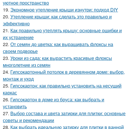
уютное пространство
19.
Экономное утепление крыши изнутри: подход DIY
20.
Утепление крыши: как сделать это правильно и
эффективно
21.
Как правильно утеплять крышу: основные ошибки и
их устранение
22.
От семян до цветка: как выращивать флоксы на
своем подворье
23.
Уроки из сада: как вырастить красивые флоксы
многолетние из семян
24.
Гипсокартонный потолок в деревянном доме: выбор,
монтаж и уход
25.
Гипсокартон: как правильно установить на несущий
каркас
26.
Гипсокартон в доме из бруса: как выбрать и
установить
27.
Выбор состава и цвета затирки для плитки: основные
советы и рекомендации
28.
Как выбрать идеальную затирку для плитки в ванной