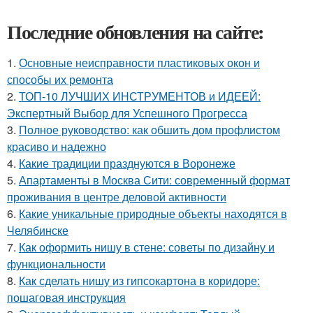
Последние обновления на сайте:
1.
Основные неисправности пластиковых окон и
способы их ремонта
2.
ТОП-10 ЛУЧШИХ ИНСТРУМЕНТОВ и ИДЕЕЙ:
Экспертный Выбор для Успешного Прогресса
3.
Полное руководство: как обшить дом профлистом
красиво и надежно
4.
Какие традиции празднуются в Воронеже
5.
Апартаменты в Москва Сити: современный формат
проживания в центре деловой активности
6.
Какие уникальные природные объекты находятся в
Челябинске
7.
Как оформить нишу в стене: советы по дизайну и
функциональности
8.
Как сделать нишу из гипсокартона в коридоре:
пошаговая инструкция