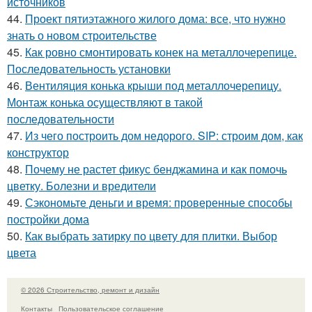
источников
44.
Проект пятиэтажного жилого дома: все, что нужно
знать о новом строительстве
45.
Как ровно смонтировать конек на металлочерепице.
Последовательность установки
46.
Вентиляция конька крыши под металлочерепицу.
Монтаж конька осуществляют в такой
последовательности
47.
Из чего построить дом недорого. SIP: строим дом, как
конструктор
48.
Почему не растет фикус бенджамина и как помочь
цветку. Болезни и вредители
49.
Сэкономьте деньги и время: проверенные способы
постройки дома
50.
Как выбрать затирку по цвету для плитки. Выбор
цвета
© 2026 Строительство, ремонт и дизайн
Контакты
Пользовательское соглашение