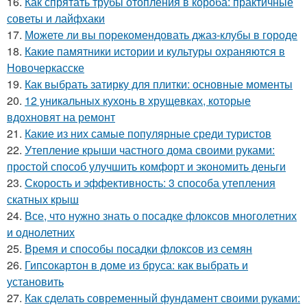
16.
Как спрятать трубы отопления в короба: практичные
советы и лайфхаки
17.
Можете ли вы порекомендовать джаз-клубы в городе
18.
Какие памятники истории и культуры охраняются в
Новочеркасске
19.
Как выбрать затирку для плитки: основные моменты
20.
12 уникальных кухонь в хрущевках, которые
вдохновят на ремонт
21.
Какие из них самые популярные среди туристов
22.
Утепление крыши частного дома своими руками:
простой способ улучшить комфорт и экономить деньги
23.
Скорость и эффективность: 3 способа утепления
скатных крыш
24.
Все, что нужно знать о посадке флоксов многолетних
и однолетних
25.
Время и способы посадки флоксов из семян
26.
Гипсокартон в доме из бруса: как выбрать и
установить
27.
Как сделать современный фундамент своими руками: