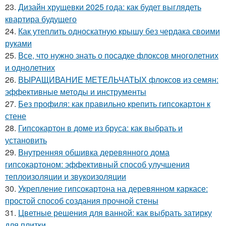
23.
Дизайн хрущевки 2025 года: как будет выглядеть
квартира будущего
24.
Как утеплить односкатную крышу без чердака своими
руками
25.
Все, что нужно знать о посадке флоксов многолетних
и однолетних
26.
ВЫРАЩИВАНИЕ МЕТЕЛЬЧАТЫХ флоксов из семян:
эффективные методы и инструменты
27.
Без профиля: как правильно крепить гипсокартон к
стене
28.
Гипсокартон в доме из бруса: как выбрать и
установить
29.
Внутренняя обшивка деревянного дома
гипсокартоном: эффективный способ улучшения
теплоизоляции и звукоизоляции
30.
Укрепление гипсокартона на деревянном каркасе:
простой способ создания прочной стены
31.
Цветные решения для ванной: как выбрать затирку
для плитки