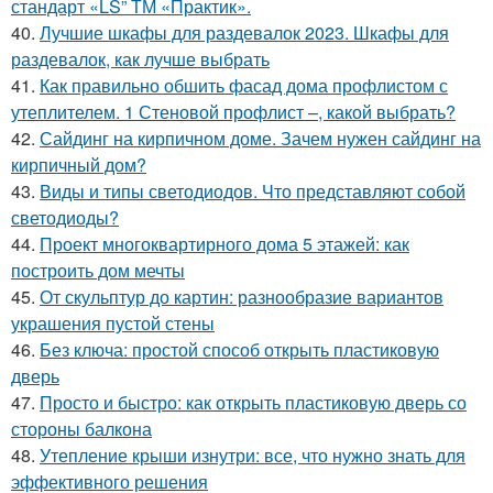
стандарт «LS” ТМ «Практик».
40.
Лучшие шкафы для раздевалок 2023. Шкафы для
раздевалок, как лучше выбрать
41.
Как правильно обшить фасад дома профлистом с
утеплителем. 1 Стеновой профлист –, какой выбрать?
42.
Сайдинг на кирпичном доме. Зачем нужен сайдинг на
кирпичный дом?
43.
Виды и типы светодиодов. Что представляют собой
светодиоды?
44.
Проект многоквартирного дома 5 этажей: как
построить дом мечты
45.
От скульптур до картин: разнообразие вариантов
украшения пустой стены
46.
Без ключа: простой способ открыть пластиковую
дверь
47.
Просто и быстро: как открыть пластиковую дверь со
стороны балкона
48.
Утепление крыши изнутри: все, что нужно знать для
эффективного решения