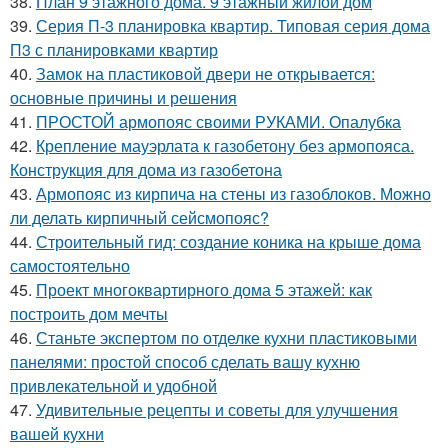
38.
План 9 этажного дома. 9 этажный жилой дом
39.
Серия П-3 планировка квартир. Типовая серия дома
П3 с планировками квартир
40.
Замок на пластиковой двери не открывается:
основные причины и решения
41.
ПРОСТОЙ армопояс своими РУКАМИ. Опалубка
42.
Крепление мауэрлата к газобетону без армопояса.
Конструкция для дома из газобетона
43.
Армопояс из кирпича на стены из газоблоков. Можно
ли делать кирпичный сейсмопояс?
44.
Строительный гид: создание коника на крыше дома
самостоятельно
45.
Проект многоквартирного дома 5 этажей: как
построить дом мечты
46.
Станьте экспертом по отделке кухни пластиковыми
панелями: простой способ сделать вашу кухню
привлекательной и удобной
47.
Удивительные рецепты и советы для улучшения
вашей кухни