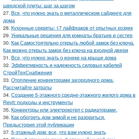
шведской плиты: шаг за шагом
27.
Все, что нужно знать о металлическом сайдинге для
дома
28.
Кухонные секреты: 17 лайфхаков от опытных хозяек
29.
Уникальные решения для комнаты братьев и сестер
30.
Как Самостоятельно открыть любой замок без ключа.
Как можно открыть замок без ключа на входной двери
31.
Все, что нужно знать о конеке на крыше дома
32.
Эффективность и надежность силовых кабелей
СтройТехСнабжения
33.
Отопление конвекторами загородного дома.
Рассчитайте затраты
34.
Создание 5-этажного средне-этажного жилого дома в
Revit: подходы и инструменты
35.
Конвекторы или электрокотел с радиаторами.
36.
Как обогреть дом зимой и не разориться.
Предыстория этой публикации
37.
5-этажный дом: все, что вам нужно знать