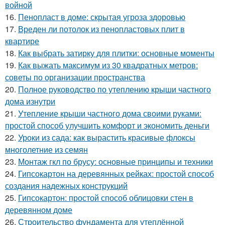
войной
16.
Пенопласт в доме: скрытая угроза здоровью
17.
Вреден ли потолок из пенопластовых плит в
квартире
18.
Как выбрать затирку для плитки: основные моменты
19.
Как выжать максимум из 30 квадратных метров:
советы по организации пространства
20.
Полное руководство по утеплению крыши частного
дома изнутри
21.
Утепление крыши частного дома своими руками:
простой способ улучшить комфорт и экономить деньги
22.
Уроки из сада: как вырастить красивые флоксы
многолетние из семян
23.
Монтаж гкл по брусу: основные принципы и техники
24.
Гипсокартон на деревянных рейках: простой способ
создания надежных конструкций
25.
Гипсокартон: простой способ облицовки стен в
деревянном доме
26.
Строительство фундамента для утеплённой