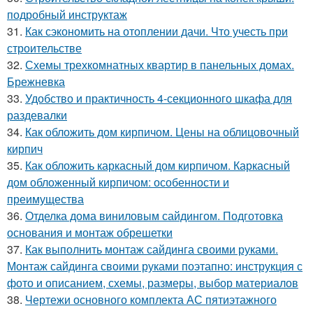
подробный инструктаж
31.
Как сэкономить на отоплении дачи. Что учесть при
строительстве
32.
Схемы трехкомнатных квартир в панельных домах.
Брежневка
33.
Удобство и практичность 4-секционного шкафа для
раздевалки
34.
Как обложить дом кирпичом. Цены на облицовочный
кирпич
35.
Как обложить каркасный дом кирпичом. Каркасный
дом обложенный кирпичом: особенности и
преимущества
36.
Отделка дома виниловым сайдингом. Подготовка
основания и монтаж обрешетки
37.
Как выполнить монтаж сайдинга своими руками.
Монтаж сайдинга своими руками поэтапно: инструкция с
фото и описанием, схемы, размеры, выбор материалов
38.
Чертежи основного комплекта АС пятиэтажного