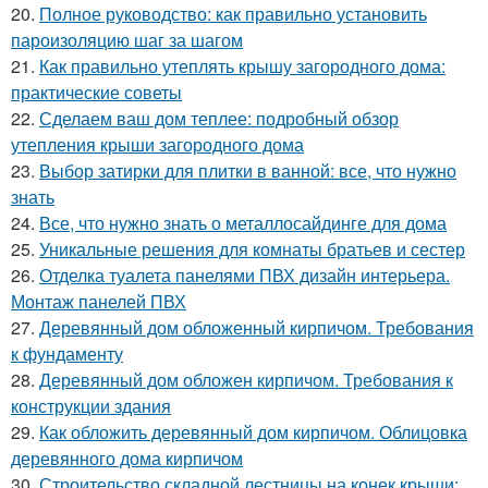
20.
Полное руководство: как правильно установить
пароизоляцию шаг за шагом
21.
Как правильно утеплять крышу загородного дома:
практические советы
22.
Сделаем ваш дом теплее: подробный обзор
утепления крыши загородного дома
23.
Выбор затирки для плитки в ванной: все, что нужно
знать
24.
Все, что нужно знать о металлосайдинге для дома
25.
Уникальные решения для комнаты братьев и сестер
26.
Отделка туалета панелями ПВХ дизайн интерьера.
Монтаж панелей ПВХ
27.
Деревянный дом обложенный кирпичом. Требования
к фундаменту
28.
Деревянный дом обложен кирпичом. Требования к
конструкции здания
29.
Как обложить деревянный дом кирпичом. Облицовка
деревянного дома кирпичом
30.
Строительство складной лестницы на конек крыши: