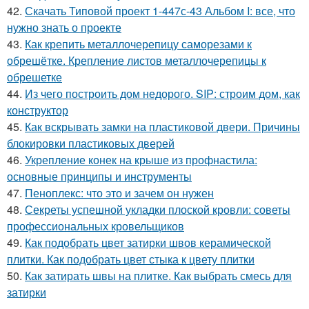
42.
Скачать Типовой проект 1-447с-43 Альбом I: все, что
нужно знать о проекте
43.
Как крепить металлочерепицу саморезами к
обрешётке. Крепление листов металлочерепицы к
обрешетке
44.
Из чего построить дом недорого. SIP: строим дом, как
конструктор
45.
Как вскрывать замки на пластиковой двери. Причины
блокировки пластиковых дверей
46.
Укрепление конек на крыше из профнастила:
основные принципы и инструменты
47.
Пеноплекс: что это и зачем он нужен
48.
Секреты успешной укладки плоской кровли: советы
профессиональных кровельщиков
49.
Как подобрать цвет затирки швов керамической
плитки. Как подобрать цвет стыка к цвету плитки
50.
Как затирать швы на плитке. Как выбрать смесь для
затирки