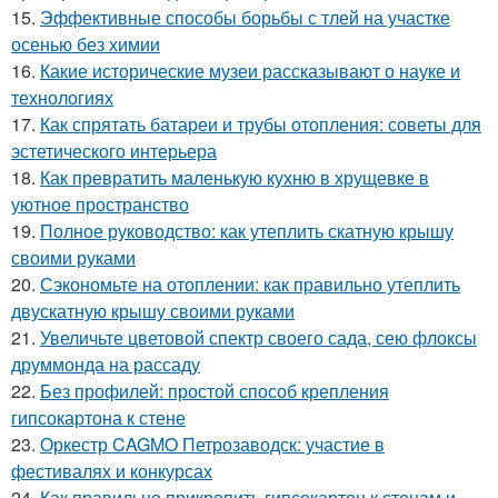
15.
Эффективные способы борьбы с тлей на участке
осенью без химии
16.
Какие исторические музеи рассказывают о науке и
технологиях
17.
Как спрятать батареи и трубы отопления: советы для
эстетического интерьера
18.
Как превратить маленькую кухню в хрущевке в
уютное пространство
19.
Полное руководство: как утеплить скатную крышу
своими руками
20.
Сэкономьте на отоплении: как правильно утеплить
двускатную крышу своими руками
21.
Увеличьте цветовой спектр своего сада, сею флоксы
друммонда на рассаду
22.
Без профилей: простой способ крепления
гипсокартона к стене
23.
Оркестр CAGMO Петрозаводск: участие в
фестивалях и конкурсах
24.
Как правильно прикрепить гипсокартон к стенам и