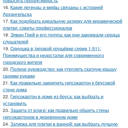
повысить продуктивность
16.
Какие легенды и мифы связаны с историей
Архангельска
17.
Как подобрать идеальную затирку для керамической
плитки: советы профессионалов
18.
Элвин Грей и его группа: как они завоевали сердца
слушателей
19.
Однушка в типовой хрущёвке серии 1-511:
Преимущества и недостатки для современного
городского жителя
20.
Полное руководство: как утеплить скатную крышу
своими руками
21.
Как правильно закрепить гипсокартон к брусовой
стене дома
22.
Гипсокартон в доме из бруса: как выбрать и
установить
23.
Защита от влаги: как правильно обшить стены
гипсокартоном в деревянном доме
24.
Затирка для плитки в ванной: как выбрать лучшую