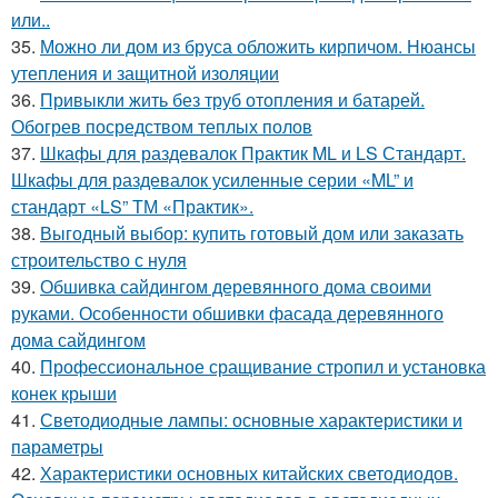
или..
35.
Можно ли дом из бруса обложить кирпичом. Нюансы
утепления и защитной изоляции
36.
Привыкли жить без труб отопления и батарей.
Обогрев посредством теплых полов
37.
Шкафы для раздевалок Практик ML и LS Стандарт.
Шкафы для раздевалок усиленные серии «ML” и
стандарт «LS” ТМ «Практик».
38.
Выгодный выбор: купить готовый дом или заказать
строительство с нуля
39.
Обшивка сайдингом деревянного дома своими
руками. Особенности обшивки фасада деревянного
дома сайдингом
40.
Профессиональное сращивание стропил и установка
конек крыши
41.
Светодиодные лампы: основные характеристики и
параметры
42.
Характеристики основных китайских светодиодов.