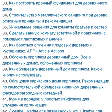
33.
Как построить прочный фундамент для деревянного
дома
34.
Строительство металлического сайдинга под дерево:
основные принципы и рекомендации
35.
Уникальные решения для комнаты братьев и сестер
36.
Сделать ванную комнату эстетичной и практичной с
помощью пластиковых панелей
37.
Как бороться с тлей на плодовых деревьях и
кустарниках. APP - Article Actions
38.
Обложить кирпичом деревянный дом. Все о
деревянных домах, обложенных кирпичом
39.
Как облицевать деревянный дом кирпичом. Какой
кирпич использовать
40.
Облицовка каркасного дома кирпичом. Рекомендации
по самостоятельной облицовке кирпичом деревянных
фасадов загородных коттеджей
41.
Кухня в порядке: 9 простых лайфхаков для
улучшения организации
42.
Лучшие шкафы для раздевалок 2023. Шкафы для