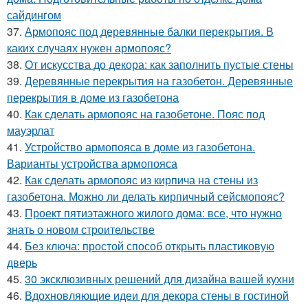
сайдингом
37.
Армопояс под деревянные балки перекрытия. В
каких случаях нужен армопояс?
38.
От искусства до декора: как заполнить пустые стены
39.
Деревянные перекрытия на газобетон. Деревянные
перекрытия в доме из газобетона
40.
Как сделать армопояс на газобетоне. Пояс под
мауэрлат
41.
Устройство армопояса в доме из газобетона.
Варианты устройства армопояса
42.
Как сделать армопояс из кирпича на стены из
газобетона. Можно ли делать кирпичный сейсмопояс?
43.
Проект пятиэтажного жилого дома: все, что нужно
знать о новом строительстве
44.
Без ключа: простой способ открыть пластиковую
дверь
45.
30 эксклюзивных решений для дизайна вашей кухни
46.
Вдохновляющие идеи для декора стены в гостиной