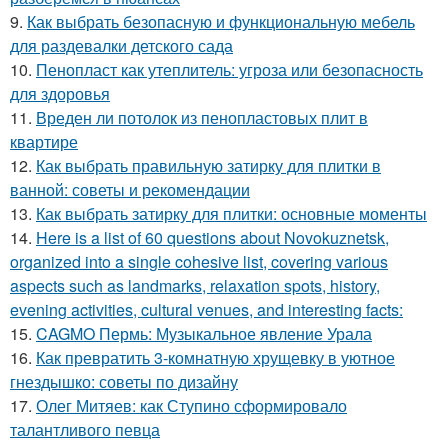
9.
Как выбрать безопасную и функциональную мебель
для раздевалки детского сада
10.
Пенопласт как утеплитель: угроза или безопасность
для здоровья
11.
Вреден ли потолок из пенопластовых плит в
квартире
12.
Как выбрать правильную затирку для плитки в
ванной: советы и рекомендации
13.
Как выбрать затирку для плитки: основные моменты
14.
Here is a list of 60 questions about Novokuznetsk,
organized into a single cohesive list, covering various
aspects such as landmarks, relaxation spots, history,
evening activities, cultural venues, and interesting facts:
15.
CAGMO Пермь: Музыкальное явление Урала
16.
Как превратить 3-комнатную хрущевку в уютное
гнездышко: советы по дизайну
17.
Олег Митяев: как Ступино сформировало
талантливого певца