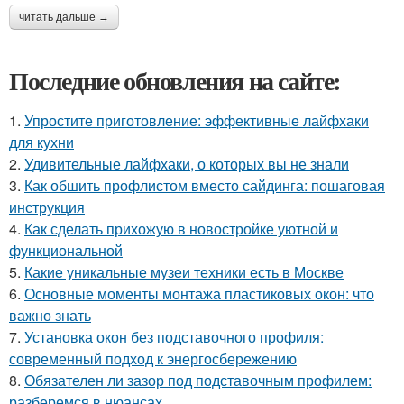
читать дальше →
Последние обновления на сайте:
1.
Упростите приготовление: эффективные лайфхаки
для кухни
2.
Удивительные лайфхаки, о которых вы не знали
3.
Как обшить профлистом вместо сайдинга: пошаговая
инструкция
4.
Как сделать прихожую в новостройке уютной и
функциональной
5.
Какие уникальные музеи техники есть в Москве
6.
Основные моменты монтажа пластиковых окон: что
важно знать
7.
Установка окон без подставочного профиля:
современный подход к энергосбережению
8.
Обязателен ли зазор под подставочным профилем:
разберемся в нюансах