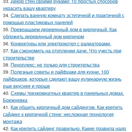
33.
Декор стен своими руками: 10 простых способов
украсить вашу квартиру
34.
Сделать ванную комнату эстетичной и практичной с
помощью пластиковых панелей
35.
Превращаем деревянный дом в кирпичный. Как
обложить деревянный дом кирпичом
36.
Конвекторы или электрокотел с радиаторами.
37.
Как сэкономить на отоплении дачи. Что учесть при
строительстве
38.
Пеноплекс: не только для строительства
39.
Полезные советы и лайфхаки для кухни. 100
лайфхаков, которые сделают вашу кулинарную жизнь
еще вкуснее и проще
40.
Схемы трехкомнатных квартир в панельных домах.
Брежневка
41.
Как обшить кирпичный дом сайдингом. Как крепить
сайдинг к кирпичной стене: несложная технология
монтажа
42.
Как крепить сайдинг правильно. Какие правила надо