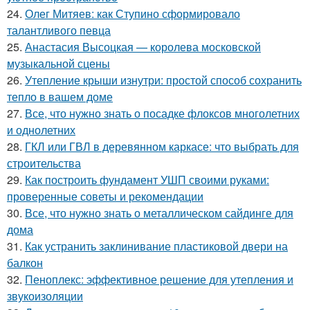
24.
Олег Митяев: как Ступино сформировало
талантливого певца
25.
Анастасия Высоцкая — королева московской
музыкальной сцены
26.
Утепление крыши изнутри: простой способ сохранить
тепло в вашем доме
27.
Все, что нужно знать о посадке флоксов многолетних
и однолетних
28.
ГКЛ или ГВЛ в деревянном каркасе: что выбрать для
строительства
29.
Как построить фундамент УШП своими руками:
проверенные советы и рекомендации
30.
Все, что нужно знать о металлическом сайдинге для
дома
31.
Как устранить заклинивание пластиковой двери на
балкон
32.
Пеноплекс: эффективное решение для утепления и
звукоизоляции