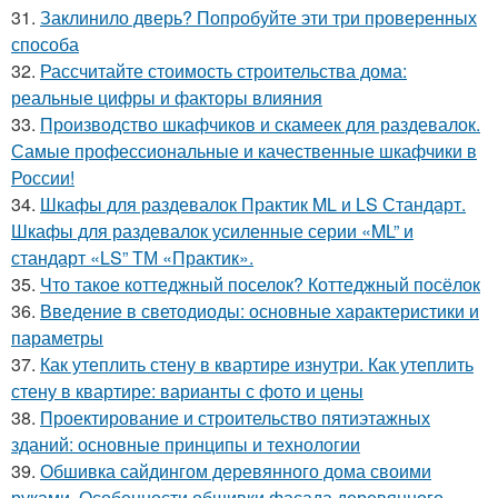
31.
Заклинило дверь? Попробуйте эти три проверенных
способа
32.
Рассчитайте стоимость строительства дома:
реальные цифры и факторы влияния
33.
Производство шкафчиков и скамеек для раздевалок.
Самые профессиональные и качественные шкафчики в
России!
34.
Шкафы для раздевалок Практик ML и LS Стандарт.
Шкафы для раздевалок усиленные серии «ML” и
стандарт «LS” ТМ «Практик».
35.
Что такое коттеджный поселок? Коттеджный посёлок
36.
Введение в светодиоды: основные характеристики и
параметры
37.
Как утеплить стену в квартире изнутри. Как утеплить
стену в квартире: варианты с фото и цены
38.
Проектирование и строительство пятиэтажных
зданий: основные принципы и технологии
39.
Обшивка сайдингом деревянного дома своими
руками. Особенности обшивки фасада деревянного