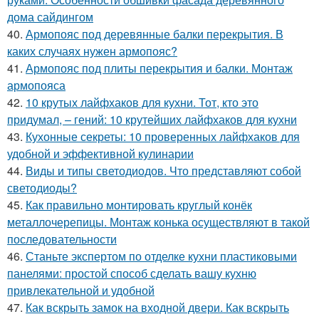
дома сайдингом
40.
Армопояс под деревянные балки перекрытия. В
каких случаях нужен армопояс?
41.
Армопояс под плиты перекрытия и балки. Монтаж
армопояса
42.
10 крутых лайфхаков для кухни. Тот, кто это
придумал, – гений: 10 крутейших лайфхаков для кухни
43.
Кухонные секреты: 10 проверенных лайфхаков для
удобной и эффективной кулинарии
44.
Виды и типы светодиодов. Что представляют собой
светодиоды?
45.
Как правильно монтировать круглый конёк
металлочерепицы. Монтаж конька осуществляют в такой
последовательности
46.
Станьте экспертом по отделке кухни пластиковыми
панелями: простой способ сделать вашу кухню
привлекательной и удобной
47.
Как вскрыть замок на входной двери. Как вскрыть