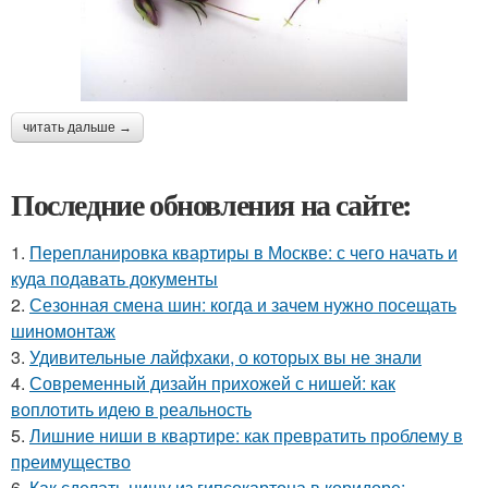
читать дальше →
Последние обновления на сайте:
1.
Перепланировка квартиры в Москве: с чего начать и
куда подавать документы
2.
Сезонная смена шин: когда и зачем нужно посещать
шиномонтаж
3.
Удивительные лайфхаки, о которых вы не знали
4.
Современный дизайн прихожей с нишей: как
воплотить идею в реальность
5.
Лишние ниши в квартире: как превратить проблему в
преимущество
6.
Как сделать нишу из гипсокартона в коридоре: