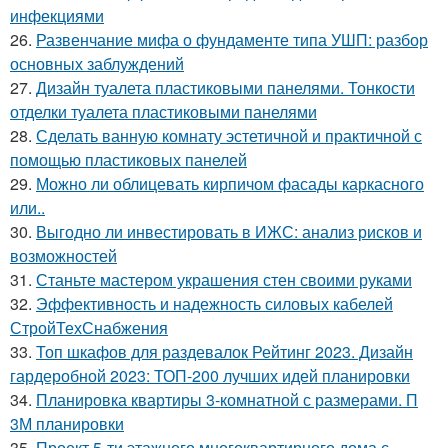
инфекциями
26.
Развенчание мифа о фундаменте типа УШП: разбор
основных заблуждений
27.
Дизайн туалета пластиковыми панелями. Тонкости
отделки туалета пластиковыми панелями
28.
Сделать ванную комнату эстетичной и практичной с
помощью пластиковых панелей
29.
Можно ли облицевать кирпичом фасады каркасного
или..
30.
Выгодно ли инвестировать в ИЖС: анализ рисков и
возможностей
31.
Станьте мастером украшения стен своими руками
32.
Эффективность и надежность силовых кабелей
СтройТехСнабжения
33.
Топ шкафов для раздевалок Рейтинг 2023. Дизайн
гардеробной 2023: ТОП-200 лучших идей планировки
34.
Планировка квартиры 3-комнатной с размерами. П
3М планировки
35.
Проект 5-ти этажного многоквартирного дома с