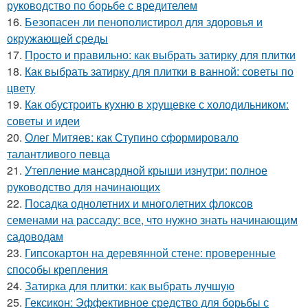
руководство по борьбе с вредителем
16.
Безопасен ли пенополистирол для здоровья и
окружающей среды
17.
Просто и правильно: как выбрать затирку для плитки
18.
Как выбрать затирку для плитки в ванной: советы по
цвету
19.
Как обустроить кухню в хрущевке с холодильником:
советы и идеи
20.
Олег Митяев: как Ступино сформировало
талантливого певца
21.
Утепление мансардной крыши изнутри: полное
руководство для начинающих
22.
Посадка однолетних и многолетних флоксов
семенами на рассаду: все, что нужно знать начинающим
садоводам
23.
Гипсокартон на деревянной стене: проверенные
способы крепления
24.
Затирка для плитки: как выбрать лучшую
25.
Гексикон: Эффективное средство для борьбы с