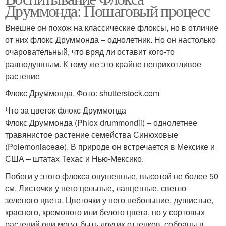
Друммонда: Пошаговый процесс
Внешне он похож на классические флоксы, но в отличие
от них флокс Друммонда – однолетник. Но он настолько
очаровательный, что вряд ли оставит кого-то
равнодушным. К тому же это крайне неприхотливое
растение
Флокс Друммонда. Фото: shutterstock.com
Что за цветок флокс Друммонда
Флокс Друммонда (Phlox drummondii) – однолетнее
травянистое растение семейства Синюховые
(Polemoniaceae). В природе он встречается в Мексике и
США – штатах Техас и Нью-Мексико.
Побеги у этого флокса опушенные, высотой не более 50
см. Листочки у него цельные, ланцетные, светло-
зеленого цвета. Цветочки у него небольшие, душистые,
красного, кремового или белого цвета, но у сортовых
растений они могут быть других оттенков, собраны в