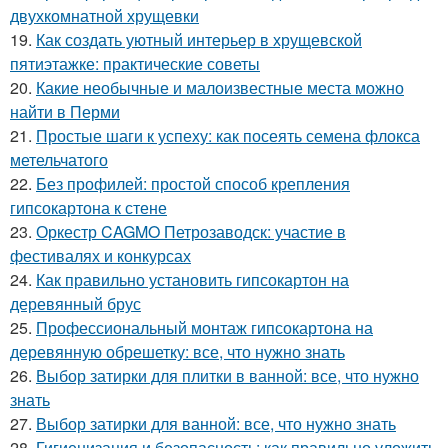
двухкомнатной хрущевки
19.
Как создать уютный интерьер в хрущевской
пятиэтажке: практические советы
20.
Какие необычные и малоизвестные места можно
найти в Перми
21.
Простые шаги к успеху: как посеять семена флокса
метельчатого
22.
Без профилей: простой способ крепления
гипсокартона к стене
23.
Оркестр CAGMO Петрозаводск: участие в
фестивалях и конкурсах
24.
Как правильно установить гипсокартон на
деревянный брус
25.
Профессиональный монтаж гипсокартона на
деревянную обрешетку: все, что нужно знать
26.
Выбор затирки для плитки в ванной: все, что нужно
знать
27.
Выбор затирки для ванной: все, что нужно знать
28.
Гигиенизация и безопасность: как правильно уложить