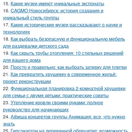
15.
Какие музеи имеют уникальные экспонаты
16.
CAGMO Новосибирск: история создания и
уникальный стиль группы
17.
Какие исторические музеи рассказывают о науке и
технологиях
18.
Как выбрать безопасную и функциональную мебель
для раздевалки детского сада
19.
Как скрыть трубы отопления: 10 стильных решений
для вашего дома
20.
Просто и правильно: как выбрать затирку для плитки
21.
Как превратить хрущевку в современное жильё:
проект реконструкции
22.
Функциональная планировка 2-комнатной хрущевки
для семьи с двумя детьми: практические советы
23.
Утепление кровли своими руками: полное
руководство для начинающих
24.
Афиша концертов группы Анимация: все, что нужно
знать
25.
Гипсокартон на деревянной обрешетке: возможность