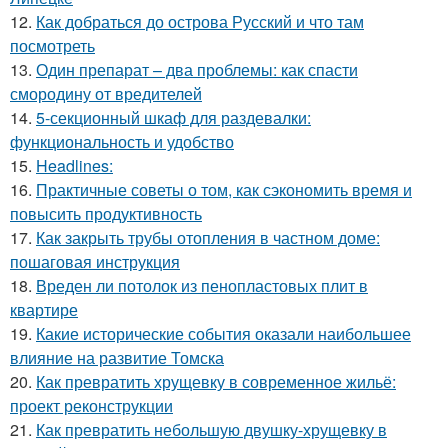
12.
Как добраться до острова Русский и что там
посмотреть
13.
Один препарат – два проблемы: как спасти
смородину от вредителей
14.
5-секционный шкаф для раздевалки:
функциональность и удобство
15.
Headlines:
16.
Практичные советы о том, как сэкономить время и
повысить продуктивность
17.
Как закрыть трубы отопления в частном доме:
пошаговая инструкция
18.
Вреден ли потолок из пенопластовых плит в
квартире
19.
Какие исторические события оказали наибольшее
влияние на развитие Томска
20.
Как превратить хрущевку в современное жильё:
проект реконструкции
21.
Как превратить небольшую двушку-хрущевку в