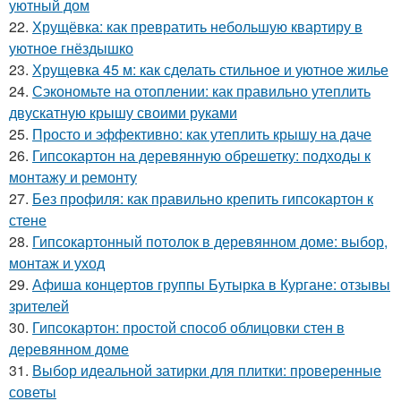
уютный дом
22.
Хрущёвка: как превратить небольшую квартиру в
уютное гнёздышко
23.
Хрущевка 45 м: как сделать стильное и уютное жилье
24.
Сэкономьте на отоплении: как правильно утеплить
двускатную крышу своими руками
25.
Просто и эффективно: как утеплить крышу на даче
26.
Гипсокартон на деревянную обрешетку: подходы к
монтажу и ремонту
27.
Без профиля: как правильно крепить гипсокартон к
стене
28.
Гипсокартонный потолок в деревянном доме: выбор,
монтаж и уход
29.
Афиша концертов группы Бутырка в Кургане: отзывы
зрителей
30.
Гипсокартон: простой способ облицовки стен в
деревянном доме
31.
Выбор идеальной затирки для плитки: проверенные
советы