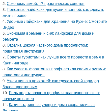
2.
Сэкономь зимой: 17 практических советов
3.
Полезные лайфхаки для кухни и ванной: как сделать
жизнь проще
4.
Удобные Лайфхаки для Хранения на Кухне: Смотрите
Видео
5.
Экономия времени и сил: лайфхаки для дома и
ремонта
6.
Отделка цоколя частного дома профлистом:
пошаговая инструкция
7.
Советы туристам: как лучше всего провести время в
Калининграде
8.
Как сделать фронтон из профнастила своими руками:
пошаговая инструкция
9.
Узкая ниша в прихожей: как сделать свой коридор
более просторным
10.
Роль подставочного профиля пластикового окна:
почему он важен
11.
Какие старинные улицы и дома сохранились в
Липецке