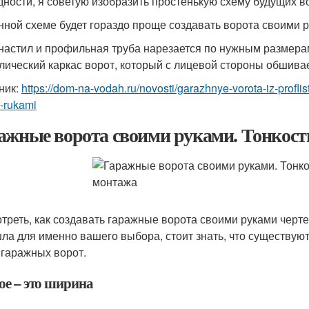
дности, я советую изобразить простенькую схему будущих 
нной схеме будет гораздо проще создавать ворота своими р
астил и профильная труба нарезается по нужным размерам
лический каркас ворот, который с лицевой стороны обшив
ник:
https://dom-na-vodah.ru/novosti/garazhnye-vorota-iz-proflis
-rukami
ажные ворота своими руками. Тонкости
треть, как создавать гаражные ворота своими руками черт
ла для именно вашего выбора, стоит знать, что существую
 гаражных ворот.
ое – это ширина