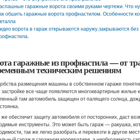
аспашные гаражные ворота своими руками чертежи. Что ну
ак обшить гаражные ворота профнастилом. Особенности ко
еталла
идео ворота в гараж открываются наружу,закрываются без 
рофнастила.
ота гаражные из профнастила — от тр
ременным техническим решениям
добства размещения машины в собственном гараже понятн
 застройке все чаще появляются многоквартирные жилые 
ленный там автомобиль защищен от палящего солнца, дождя
стоянка.
 же обеспечит защиту автомобиля от посторонних, даст воз
одимые инструменты. Это может быть гараж — ракушка, кото
одимости, так же легко разобрать и перевезти в другое ме
альный гараж в гаражном кооперативе, а необходимость гар