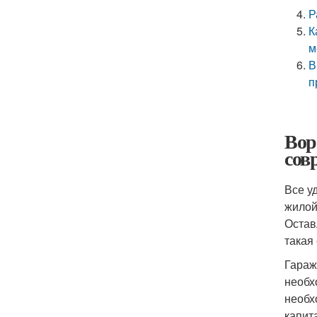
Р
К
м
В
п
Вор
сов
Все у
жилой
Остав
такая 
Гараж
необх
необх
капит