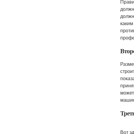
Прави
должн
должн
каким
проти
профе
Второ
Разме
строи
показ
приня
может
машин
Треть
Вот з