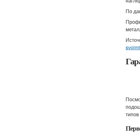
нагля
По да
Профн
метал
Источ
svoimi
Гар
Посмо
подош
типов
Перв