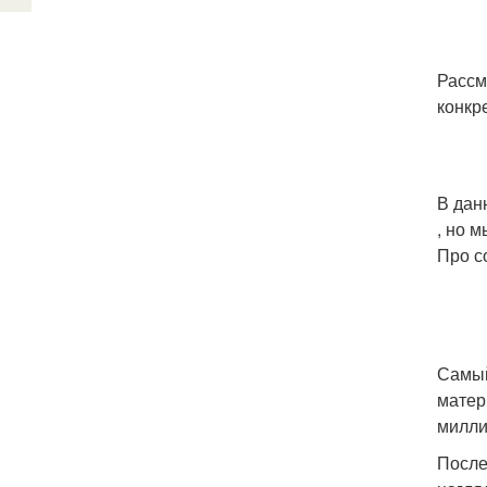
Рассм
конкр
В дан
, но м
Про с
Самый
матер
милли
После