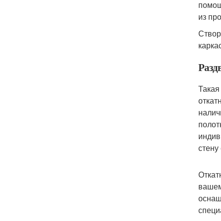
помощ
из пр
Створ
карка
Разд
Такая
откат
налич
полот
индив
стену
Откат
вашем
оснащ
специ