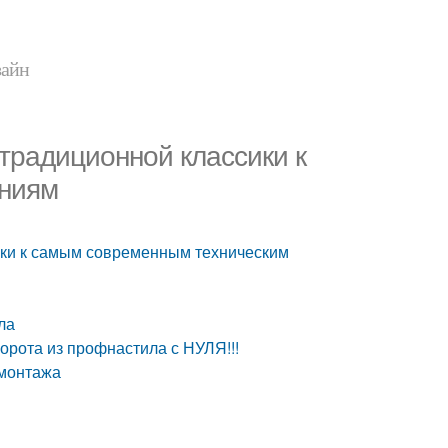
зайн
традиционной классики к
ниям
ики к самым современным техническим
ла
орота из профнастила с НУЛЯ!!!
 монтажа