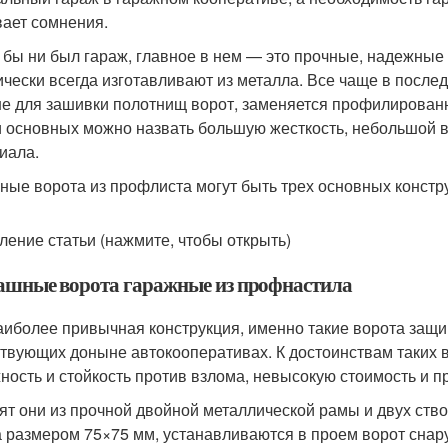
ает сомнения.
 бы ни был гараж, главное в нем — это прочные, надежные
ически всегда изготавливают из металла. Все чаще в после
е для зашивки полотнищ ворот, заменяется профилированн
 основных можно назвать большую жесткость, небольшой в
иала.
ные ворота из профлиста могут быть трех основных констр
ление статьи (нажмите, чтобы открыть)
ашные ворота гаражные из профнастила
аиболее привычная конструкция, именно такие ворота защ
твующих доныне автокооперативах. К достоинствам таких в
ность и стойкость против взлома, невысокую стоимость и п
ят они из прочной двойной металлической рамы и двух ство
а размером 75×75 мм, устанавливаются в проем ворот снару