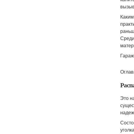
вызыв
Каким
практ
раньш
Среди
матер
Гараж
Оглав
Расп
Это н
сущес
надеж
Состо
уголк