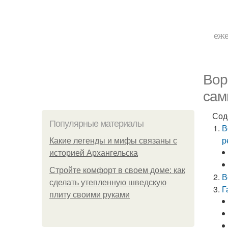
еже
Вор
сам
Сод
Популярные материалы
В
р
Какие легенды и мифы связаны с
историей Архангельска
Стройте комфорт в своем доме: как
В
сделать утепленную шведскую
Г
плиту своими руками