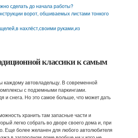
жно сделать до начала работы?
нструкции ворот, обшиваемых листами тонкого
щелей,в нахлёст,своими руками,из
адиционной классики к самым
ы каждому автовладельцу. В современной
комплексы с подземными паркингами.
 и снега. Но это самое больше, что может дать
можность хранить там запасные части и
рый легко собрать во дворе своего дома и, при
сто. Еще более желанен для любого автолюбителя
ажа в загородном доме вообще ни у кого не