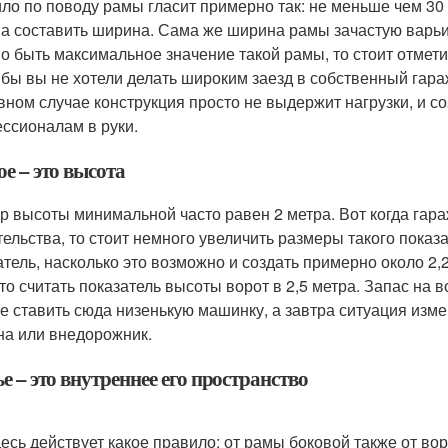
ло по поводу рамы гласит примерно так: не меньше чем 30
а составить ширина. Сама же ширина рамы зачастую варьиру
о быть максимальное значение такой рамы, то стоит отмети
 бы вы не хотели делать широким заезд в собственный гара
вном случае конструкция просто не выдержит нагрузки, и с
ссионалам в руки.
е – это высота
р высоты минимальной часто равен 2 метра. Вот когда гар
тельства, то стоит немного увеличить размеры такого показ
атель, насколько это возможно и создать примерно около 
то считать показатель высоты ворот в 2,5 метра. Запас на 
е ставить сюда низенькую машинку, а завтра ситуация изме
а или внедорожник.
е – это внутреннее его пространство
десь действует какое правило: от рамы боковой также от во