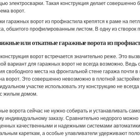
ью электросварки. Такая конструкция делает совершенно 
оема ворот.
ки гаражных ворот из профнастила крепятся к раме на петл
са, обшитого профилированным листом. В одну из створок п
вижные или откатные гаражные ворота из профнас
 конструкция ворот встречается значительно реже. Это вызв
ной вариант для гаражных ворот не всегда возможно. Ведь
ия свободного места на фронтальной стене гаража почти в
на ворот. Это совершенно невозможно в плотной застройке 
идуальном участке использовать эту конструкцию не всегда
 с жилым домом.
ные ворота сейчас не нужно собирать и устанавливать самом
у индивидуальному заказу. Сравнительно недорого можно 
енных качественными и надежными системами автоматики.
альным кареткам, а особые улавливатели удерживают полот