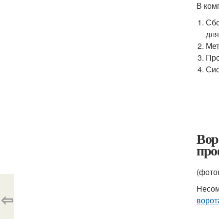
В ком
Сбо
для
Мет
Про
Сис
Вор
про
(фото
Несом
⇦
ворот