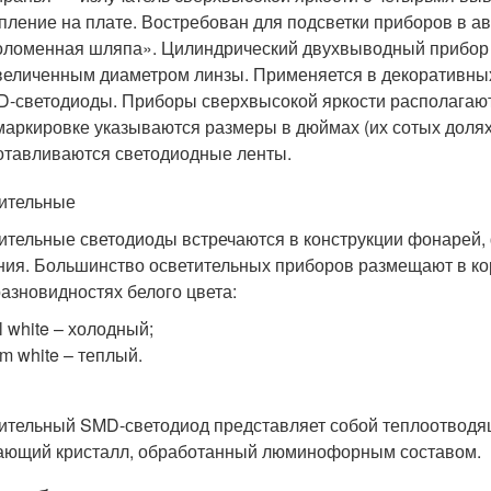
пление на плате. Востребован для подсветки приборов в а
ломенная шляпа». Цилиндрический двухвыводный прибор 
величенным диаметром линзы. Применяется в декоративных 
-светодиоды. Приборы сверхвысокой яркости располагаютс
маркировке указываются размеры в дюймах (их сотых долях
отавливаются светодиодные ленты.
ительные
ительные светодиоды встречаются в конструкции фонарей,
ния. Большинство осветительных приборов размещают в ко
разновидностях белого цвета:
l white – холодный;
m white – теплый.
ительный SMD-светодиод представляет собой теплоотводя
ающий кристалл, обработанный люминофорным составом.