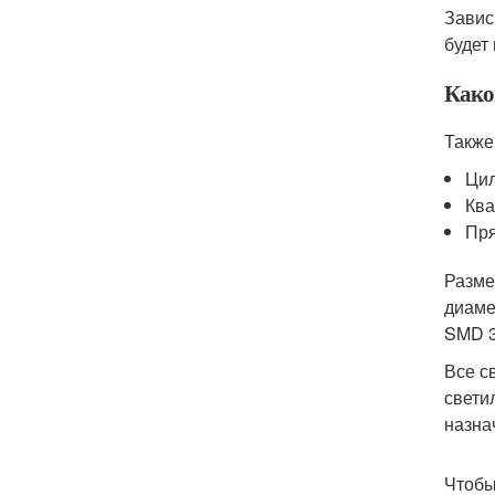
Завис
будет 
Како
Также
Цил
Ква
Пря
Разме
диаме
SMD 3
Все с
свети
назна
Чтобы