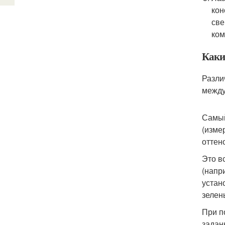
кон
све
ком
Каки
Разли
между
Самый
(изме
оттен
Это в
(напр
устан
зелены
При п
задан