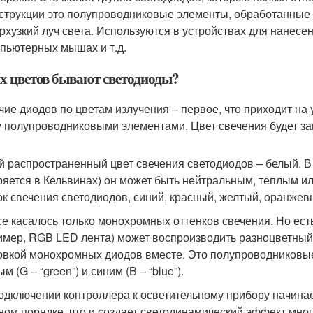
струкции это полупроводниковые элементы, обработанные 
рхузкий луч света. Используются в устройствах для нанесен
пьютерных мышах и т.д.
х цветов бывают светодиоды?
чие диодов по цветам излучения – первое, что приходит на 
 полупроводниковыми элементами. Цвет свечения будет за
 распространенный цвет свечения светодиодов – белый. В
ряется в Кельвинах) он может быть нейтральным, теплым и
ок свечения светодиодов, синий, красный, желтый, оранжев
се касалось только монохромных оттенков свечения. Но ест
имер, RGB LED лента) может воспроизводить разноцветный с
овкой монохромных диодов вместе. Это полупроводниковые 
м (G – “green”) и синим (B – “blue”).
одключении контроллера к осветительному прибору начина
ном порядке, что и создает светодинамический эффект мног