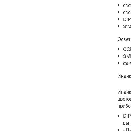
све
све
DIP
Str
Освет
COB
SM
фил
Индик
Индик
цвето
прибо
DIP
вып
«Пи