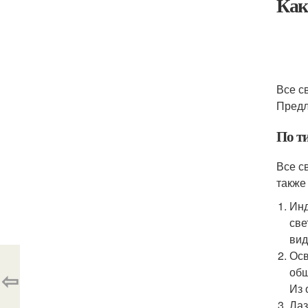
Как
Все с
Предл
По т
Все с
также
Инд
све
вид
Осв
общ
⇦
Из 
Лаз