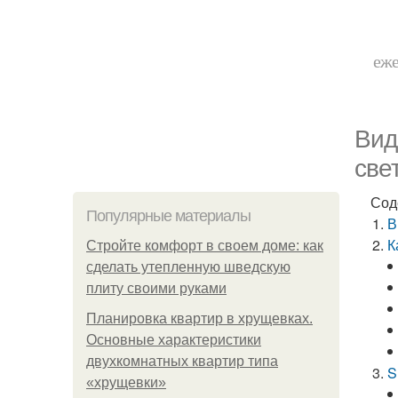
еже
Вид
све
Сод
Популярные материалы
В
К
Стройте комфорт в своем доме: как
сделать утепленную шведскую
плиту своими руками
Планировка квартир в хрущевках.
Основные характеристики
двухкомнатных квартир типа
S
«хрущевки»