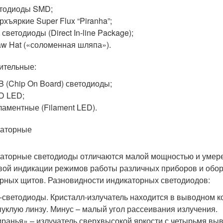
тодиоды SMD;
рхъяркие Super Flux “Piranha”;
 светодиоды (Direct In-line Package);
aw Hat («соломенная шляпа»).
ительные:
 (Chip On Board) светодиоды;
D LED;
аментные (Filament LED).
аторные
аторные светодиоды отличаются малой мощностью и умере
вой индикации режимов работы различных приборов и обору
рных щитов. Разновидности индикаторных светодиодов:
-светодиоды. Кристалл-излучатель находится в выводном к
уклую линзу. Минус – малый угол рассеивания излучения.
ранья» – излучатель сверхвысокой яркости с четырьмя вы