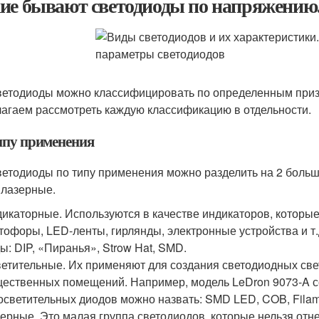
ие бывают светодиоды по напряжению
ветодиоды можно классифицировать по определенным призна
агаем рассмотреть каждую классификацию в отдельности.
ипу применения
ветодиоды по типу применения можно разделить на 2 больш
 лазерные.
икаторные. Используются в качестве индикаторов, которые
тофоры, LED-ленты, гирлянды, электронные устройства и т
ы: DIP, «Пиранья», Strow Hat, SMD.
етительные. Их применяют для создания светодиодных свет
ественных помещений. Например, модель LeDron 9073-A со
осветительных диодов можно назвать: SMD LED, COB, Filam
ерные. Это малая группа светодиодов, которые нельзя отне