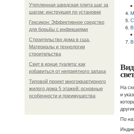
Утепленная шведская плита шаг за
шагом: инструкция по установке
М
С
Гексикон: Эффективное средство
В
для борьбы с инфекциями
Строительство дома в сша.
В
Материалы и технологии
строительства
Вид
Свет в конце туалета: как
све
избавиться от неприятного запаха
Типовой проект многоквартирного
На сх
жилого дома 5 этажей: основные
и ука
особенности и преимущества
котор
други
По на
Индик