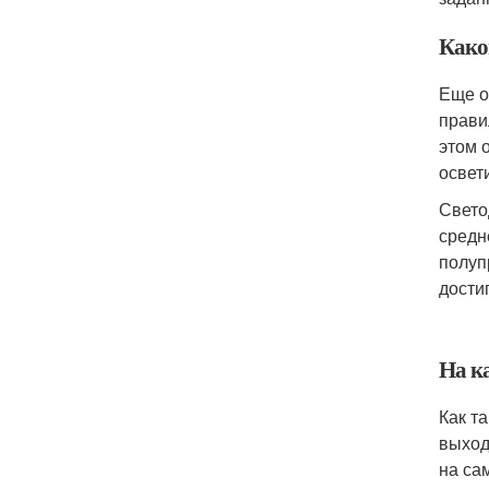
Како
Еще о
прави
этом 
освет
Свето
средн
полуп
достиг
На к
Как т
выход
на са