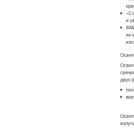
кре
«Со
и у
SMD
их 
изг
Освет
Освет
свече
двух 
coo
war
Освет
излуч