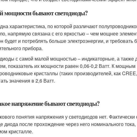
й мощности бывают светодиоды?
дна характеристика, по которой различают полупроводнико
ло, напрямую связана с его яркостью – чем мощнее элемент,
он будет и потреблять больше электроэнергии, и требовать
ительного прибора.
диоды с самой малой мощностью – индикаторные, а также 
ем, показатель их мощности равен 0,06-0,2 Ватт. К мощны
роводниковые кристаллы (таких производителей, как CREE, 
ать значения в 2,6 Ватт.
акое напряжение бывают светодиоды?
акового понятия напряжения у светодиодов нет. Фактическ
е диода после прохождение через него номинального тока,
мом кристалле.