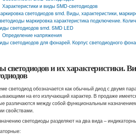
Характеристики и виды SMD-светодиодов
аркировка светодиодов smd. Виды, характеристики, марки
ветодиоды маркировка характеристика подключение. Колич
иды светодиодов smd. SMD LED
Определение напряжения
иды светодиодов для фонарей. Корпус светодиодного фон
ы светодиодов и их характеристики. 
тодиодов
еме светодиод обозначается как обычный диод с двумя па
зывающими на его излучающий характер. В продаже имеетс
ые различаются между собой функциональным назначением,
ми свойствами.
значению светодиоды разделяют на два вида – индикаторны
аторные: