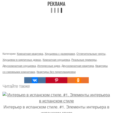
Категории:
Комнатная квартира
,
Хрущевка с размерами
,
Отличительные черты
,
Хрущевки в кирпичных домах
,
Комнатная хрущевка
,
Реальные примеры
,
Двухкомнатная хрущевка
,
Интересные идеи
,
Двухкомнатная квартира
,
Квартиры
со смежными комнатами
,
Квартиры без перепланировки
Читайте также
Интерьер в испанском стиле. #1. Элементы интерьера в
испанском стиле