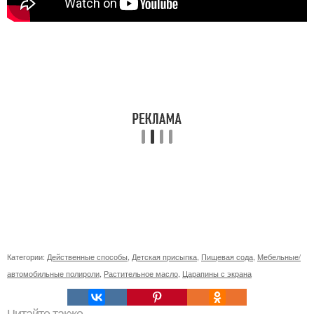
Категории:
Действенные способы
,
Детская присыпка
,
Пищевая сода
,
Мебельные/
автомобильные полироли
,
Растительное масло
,
Царапины с экрана