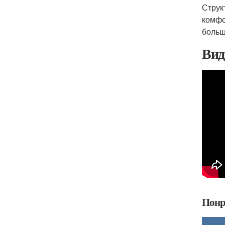
Струк
комфо
больш
Вид
Понр