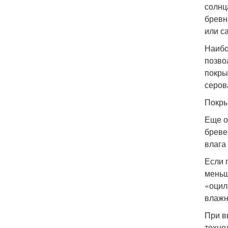
солнц
бревн
или с
Наибо
позво
покры
серов
Покры
Еще о
бреве
влага
Если 
меньш
«оцил
влажн
При в
техно