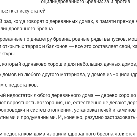
ться к списку статей
й раз, когда говорят о деревянных домах, в памяти прежде 
илиндрованного бревна.
рованные по диаметру бревна, ровные ряды выпусков, мо
 открытых террас и балконов — все это составляет свой, х
ектуры.
, который одинаково хорош и для небольших дачных домов,
 у домов из любого другого материала, у домов из «оцилинд
м с недостатков.
ый недостаток любого деревянного дома — дерево хорошо 
ют вероятность возгорания, но, естественно не делают де
ропроводки и систем отопления, установка печей и камино
атными и продуманными. И, конечно, разумно застраховать
м недостатком дома из оцилиндрованного бревна является 