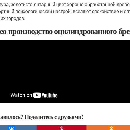
тура, золотисто-янтарный цвет хорошо обработанной древе
ртный психологический настрой, вселяют спокойствие и опт
их городов.
ео производство оцилиндрованного бр
авилось? Поделитесь с друзьями!