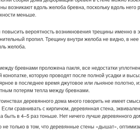
ны возникают вдоль желоба бревна, поскольку вдоль него 
хности меньше.
 повысить вероятность возникновения трещины именно в э
нительный пропил. Трещину внутри желоба не видно, в нее 
ль желоба.
между бревнами проложена пакля, все недостатки уплотне
й конопатке, которую проводят после полной усадки и выс
ярное в последнее время джутовое или льняное полотно, 
етным потерям тепла между бревнами.
тоинствах деревянного дома много говорить не имеет смы
. Если сравнивать с кирпичом, деревянная стена, эквивален
а быть в 4–5 раз тоньше. Нет ничего лучше деревянного до
о не только в том, что деревянные стены «дышат», оптими