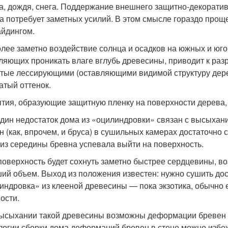
а, дождя, снега. Поддержание внешнего защитно-декорати
а потребует заметных усилий. В этом смысле гораздо прощ
айдингом.
лее заметно воздействие солнца и осадков на южных и юг
ляющих проникать влаге вглубь древесины, приводит к ра
тые лессирующими (оставляющими видимой структуру дере
атый оттенок.
тия, образующие защитную пленку на поверхности дерева,
дин недостаток дома из «оцилиндровки» связан с высыхани
н (как, впрочем, и бруса) в сушильных камерах достаточно 
 из середины бревна успевала выйти на поверхность.
поверхность будет сохнуть заметно быстрее сердцевины, во
ий объем. Выход из положения известен: нужно сушить доск
индровка» из клееной древесины — пока экзотика, обычно 
ости.
ысыхании такой древесины возможны деформации бревен 
логии сборки дома деформаций бревен в стене можно избе