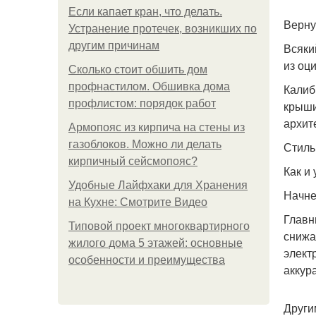
Если капает кран, что делать.
Верну
Устранение протечек, возникших по
другим причинам
Всяки
из оц
Сколько стоит обшить дом
профнастилом. Обшивка дома
Калиб
профлистом: порядок работ
крыши
архит
Армопояс из кирпича на стены из
газоблоков. Можно ли делать
Стиль
кирпичный сейсмопояс?
Как и
Удобные Лайфхаки для Хранения
Начне
на Кухне: Смотрите Видео
Главн
Типовой проект многоквартирного
снижа
жилого дома 5 этажей: основные
элект
особенности и преимущества
аккур
Други