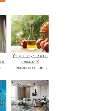
:
Уксус на кухне и не
ные
только: 10
я
полезных советов