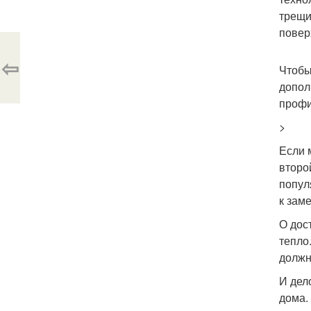
трещи
повер
⇦
Чтобы
допол
профи
>
Если 
второ
попул
к зам
О дос
тепло
должн
И дел
дома.