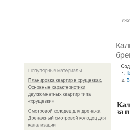
еже
Кал
бре
Сод
Популярные материалы
К
В
Планировка квартир в хрущевках.
Основные характеристики
двухкомнатных квартир типа
Кал
«хрущевки»
за 
Смотровой колодец для дренажа.
Дренажный смотровой колодец для
канализации