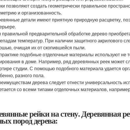
ки позволяют создать геометрически правильное простра
метрию и организованность.
евянные детали имеют приятную природную расцветку, по
ерьере.
 правильной предварительной обработке дерево приобретае
епадам температур. При наличии защитного акрилового сл
ошью, очищая их от скопившейся пыли.
практике подобные отделочные материалы используют не то
ирования в доме. Например, ряд деревянных реек может сл
ртире студии. С помощью подобного материала удается орг
бенно, разного пола.
реимуществам дерева следует отнести универсальность ис
етается со всеми типами отделочных материалов, например,
евянные рейки на стену. Деревянная р
ных пород дерева: