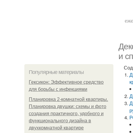
еже
Дек
и с
Сод
Популярные материалы
Д
к
Гексикон: Эффективное средство
для борьбы с инфекциями
Д
Планировка 2-комнатной квартиры.
Д
Планировка двушки: схемы и фото
р
создания практичного, удобного и
Р
функционального дизайна в
двухкомнатной квартире