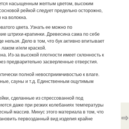
ается насыщенным желтым цветом, высоким
сосновой рейкой следует предельно осторожно,
 на волокна.
ватого цвета. Узнать ее можно по
лкие штрихи-крапинки. Древесина сама по себе
 нельзя. Дело в том, что бук активно впитывает
 лаком и/или краской.
ина. Из-за высокой плотности имеет склонность к
рез предварительно засверленные отверстия.
ктически полной невосприимчивостью к влаге.
ные, сауны и т.д. Единственным ощутимым
ейки, сделанные из спрессованной под
ются даже при резких колебаниях температуры
есный массив. Минус этого материала в том, что
⇨
тановить первозданный вид изделия крайне