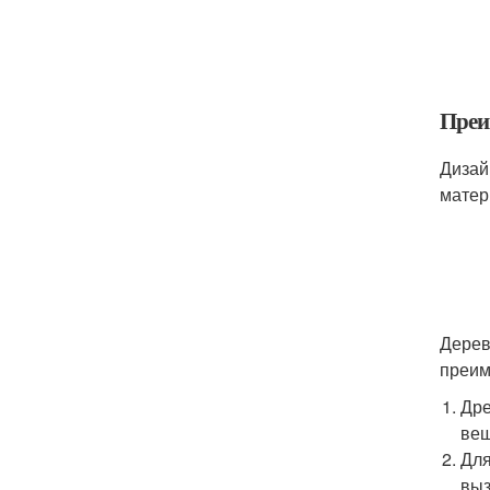
Преи
Дизай
матер
Дерев
преим
Дре
вещ
Для
выз