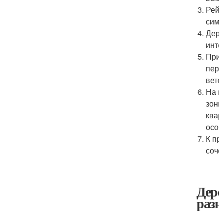
Рей
сим
Дер
инт
При
пер
вет
На 
зон
ква
осо
К п
соч
Дер
раз