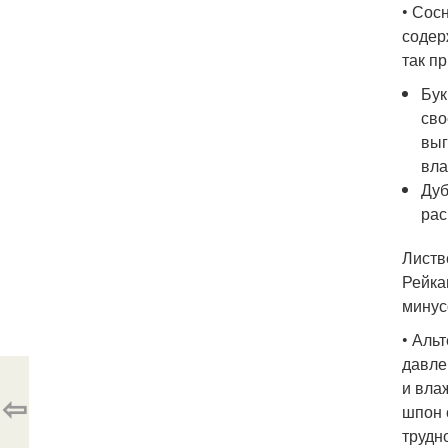
• Сос
содер
так п
Бук
сво
выг
вла
Дуб
рас
Листв
Рейка
минус
• Аль
давле
и вла
⇦
шпон 
трудн