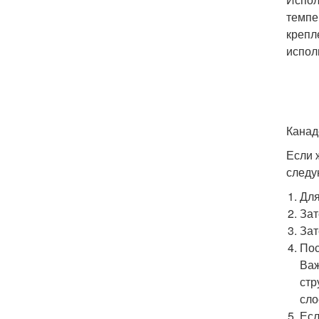
темпе
крепл
испол
Канад
Если 
следу
Для
Зат
Зат
Пос
Важ
стр
сло
Есл