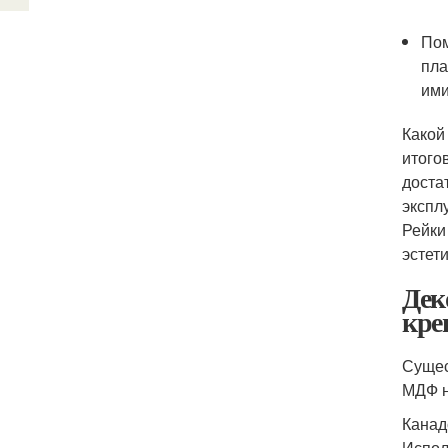
Пом
пла
ими
Какой
итого
доста
экспл
Рейки
эстети
Дек
кре
Сущес
МДФ н
Канад
Испол