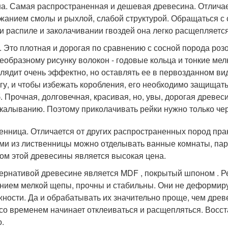
на. Самая распространенная и дешевая древесина. Отлич
жанием смолы и рыхлой, слабой структурой. Обращаться с 
ри распиле и заколачивании гвоздей она легко расщепляется
. Это плотная и дорогая по сравнению с сосной порода розо
еобразному рисунку волокон - годовые кольца и тонкие ме
лядит очень эффектно, но оставлять ее в первозданном виде
гу, и чтобы избежать коробления, его необходимо защищать
. Прочная, долговечная, красивая, но, увы, дорогая древес
калыванию. Поэтому приколачивать рейки нужно только че
енница. Отличается от других распространенных пород пра
ми из лиственницы можно отделывать ванные комнаты, пар
ом этой древесины является высокая цена.
тернативой древесине является MDF , покрытый шпоном . Р
нием мелкой щепы, прочны и стабильны. Они не деформиру
жности. Да и обрабатывать их значительно проще, чем древ
со временем начинает отклеиваться и расщепляться. Восс
о.