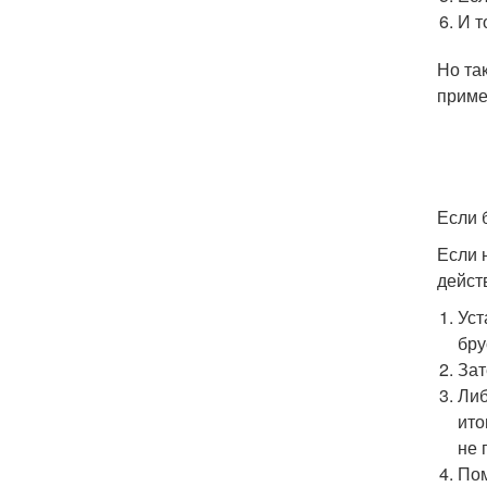
И т
Но та
приме
Если 
Если 
дейст
Уст
бру
Зат
Либ
ито
не 
Пом