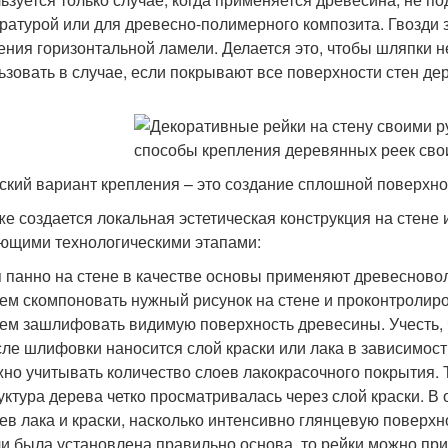
ратурой или для древесно-полимерного композита. Гвозди
ения горизонтальной ламели. Делается это, чтобы шляпки 
ьзовать в случае, если покрывают все поверхности стен д
ский вариант крепления – это создание сплошной поверхнос
же создается локальная эстетическая конструкция на стене 
ющими технологическими этапами:
 панно на стене в качестве основы применяют древесново
ем скомпоновать нужный рисунок на стене и проконтролир
ем зашлифовать видимую поверхность древесины. Учесть, 
ле шлифовки наносится слой краски или лака в зависимости
но учитывать количество слоев лакокрасочного покрытия. Т
уктура дерева четко просматривалась через слой краски. В
ев лака и краски, насколько интенсивно глянцевую поверхно
и была установлена правильно основа, то рейки можно при