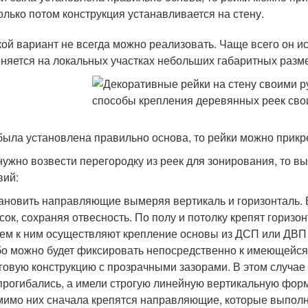
олько потом конструкция устанавливается на стену.
кой вариант не всегда можно реализовать. Чаще всего он ис
няется на локальных участках небольших габаритных разм
была установлена правильно основа, то рейки можно прикр
нужно возвести перегородку из реек для зонирования, то
вий:
ановить направляющие вымеряя вертикаль и горизонталь. 
сок, сохраняя отвесность. По полу и потолку крепят гори
ем к ним осуществляют крепление основы из ДСП или ДВП 
о можно будет фиксировать непосредственно к имеющейс
говую конструкцию с прозрачными зазорами. В этом случае
прогибались, а имели строгую линейную вертикальную форм
имо них сначала крепятся направляющие, которые выполн