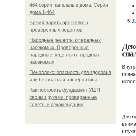
464 серии панельные дома. Серия
дома 1-464
Д
Время варить брокколи: 5
проверенных рецептов
Народные рецепты от вредных
Дек
насекомых. Проверенные
спа
народные рецепты от вредных
насекомых
Внутр
Пеноплекс: опасность для здоровья
плана
или безопасная альтернатива
испол
Как построить фундамент УШП
своими руками: проверенные
советы и рекомендации
Для б
внима
штука