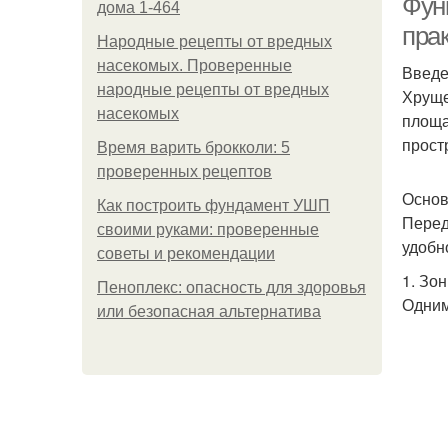
Фун
дома 1-464
пра
Народные рецепты от вредных
насекомых. Проверенные
Введ
народные рецепты от вредных
Хруще
насекомых
площа
прост
Время варить брокколи: 5
проверенных рецептов
Основ
Как построить фундамент УШП
Перед
своими руками: проверенные
удобн
советы и рекомендации
1. Зо
Пеноплекс: опасность для здоровья
Одним
или безопасная альтернатива