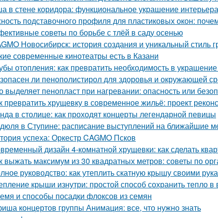
а в стене коридора: функциональное украшение интерьер
ность подставочного профиля для пластиковых окон: поче
ективные советы по борьбе с тлёй в саду осенью
GMO Новосибирск: история создания и уникальный стиль 
кие современные кинотеатры есть в Казани
убы отопления: как превратить необходимость в украшение
зопасен ли пенополистирол для здоровья и окружающей с
о выделяет пенопласт при нагревании: опасность или безо
к превратить хрущевку в современное жильё: проект рекон
нда в столице: как проходят концерты легендарной певицы
дюля в Ступине: расписание выступлений на ближайшие 
тория успеха: Оркестр CAGMO Псков
временный дизайн 4-комнатной хрущевки: как сделать ква
к выжать максимум из 30 квадратных метров: советы по ор
лное руководство: как утеплить скатную крышу своими рук
епление крыши изнутри: простой способ сохранить тепло в
емя и способы посадки флоксов из семян
иша концертов группы Анимация: все, что нужно знать