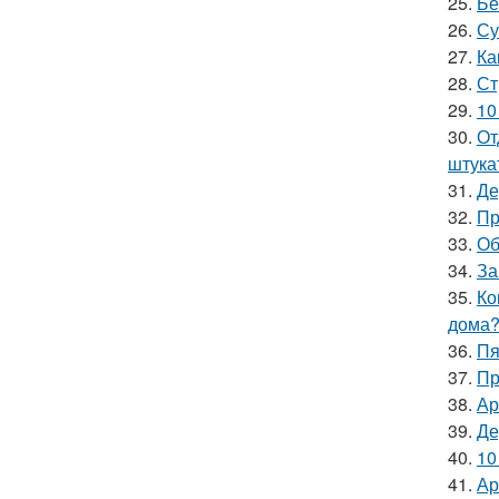
25.
Бе
26.
Су
27.
Ка
28.
Ст
29.
10
30.
От
штука
31.
Де
32.
Пр
33.
Об
34.
За
35.
Ко
дома
36.
Пя
37.
Пр
38.
Ар
39.
Де
40.
10
41.
Ар