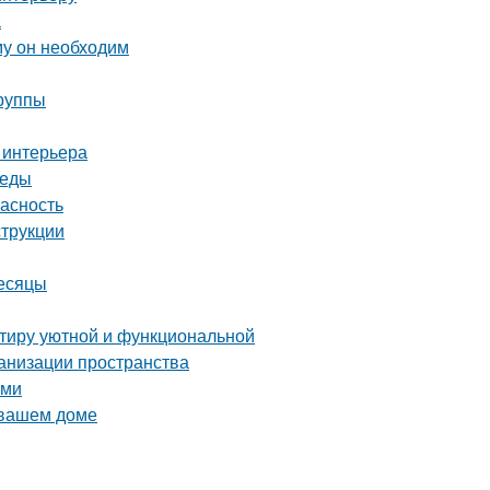
а
му он необходим
группы
 интерьера
реды
пасность
струкции
месяцы
ртиру уютной и функциональной
ганизации пространства
ами
 вашем доме