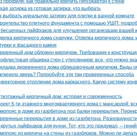
з профиля: как правильно крепить гипсокартон к стене
хая затирка vs готовая затирка: что выбрать
к выбрать идеальную затирку для плитки в ванной комнате
роительство плитного фундамента с помощью УШП: подро
 бесценных лайфхаков для улучшения организации вашей 
делка кирпичного дома снаружи. Отделка кирпичного дома:
турки и фасадного камня
ревянный дом обложен кирпичом. Требования к конструкци
офлистовая обшивка стен с утеплением: все, что нужно зна
кладка деревянного дома облицовочным кирпичом. Виды о
клинило дверь? Попробуйте эти три проверенных способа
нвекторное отопление дома каркасного. Какую систему кон
?
тиэтажный кирпичный дом: история и современность
оект 5-ти этажного многоквартирного дома с мансардой: все
мопояс в доме из газобетона под балки перекрытия. Перек
ревянные перекрытия в доме из газобетона. Разновидност
 крутых лайфхаков для кухни. Тот, кто это придумал, – гени
мопояс из кирпича на стены из газоблоков. Можно ли дела