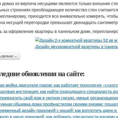
в домах из кирпича несущими являются только внешние сте
ьных строениях преобладающее количество стен считаются
репланировку, приходится все внимательно измерять, чтобы 
на несущей перегородки превышает двенадцать сантиметр
ь за оформление квартиры в панельном доме, перепланиро
ь дальше →
ледние обновления на сайте:
ая мойка двигателя паром: как работает технология «сухог
аговая инструкция: как найти подходящего специалиста д
 превратить свой дом в уютное гнездо: умные организацио
ужная обшивка дома профнастилом своими руками: пошаго
ременный дизайн прихожей с нишей: как воплотить идею в
кало в нише прихожей: как добавить элегантности вашему 