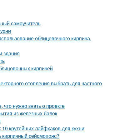
бный самоучитель
кухни
 использование облицовочного кирпича,
и здания
ть
блицовочных кирпичей
векторного отопления выбрать для частного
, что нужно знать о проекте
рытия из железных балок
и
й: 10 крутейших лайфхаков для кухни
ть кирпичный сейсмопояс?