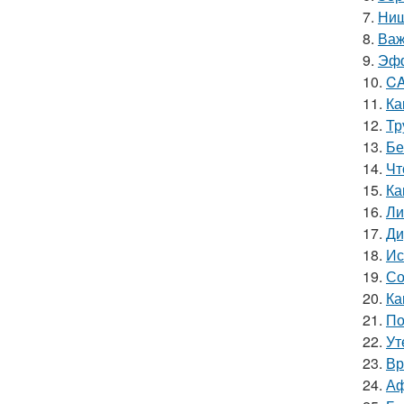
7.
Ниш
8.
Важ
9.
Эфф
10.
CA
11.
Ка
12.
Тр
13.
Бе
14.
Чт
15.
Ка
16.
Ли
17.
Ди
18.
Ис
19.
Со
20.
Ка
21.
По
22.
Ут
23.
Вр
24.
Аф