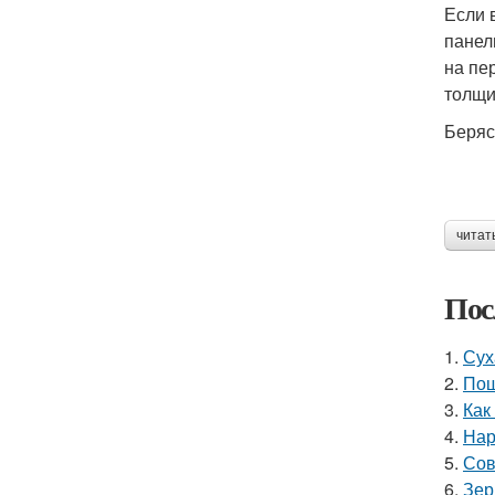
Если 
панел
на пе
толщи
Беряс
читат
Пос
1.
Сух
2.
Пош
3.
Как
4.
Нар
5.
Сов
6.
Зер