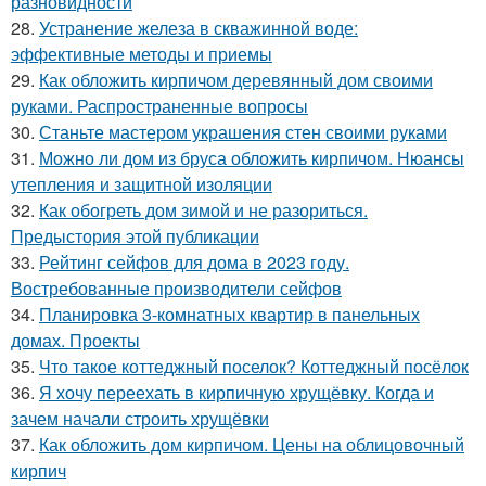
разновидности
28.
Устранение железа в скважинной воде:
эффективные методы и приемы
29.
Как обложить кирпичом деревянный дом своими
руками. Распространенные вопросы
30.
Станьте мастером украшения стен своими руками
31.
Можно ли дом из бруса обложить кирпичом. Нюансы
утепления и защитной изоляции
32.
Как обогреть дом зимой и не разориться.
Предыстория этой публикации
33.
Рейтинг сейфов для дома в 2023 году.
Востребованные производители сейфов
34.
Планировка 3-комнатных квартир в панельных
домах. Проекты
35.
Что такое коттеджный поселок? Коттеджный посёлок
36.
Я хочу переехать в кирпичную хрущёвку. Когда и
зачем начали строить хрущёвки
37.
Как обложить дом кирпичом. Цены на облицовочный
кирпич