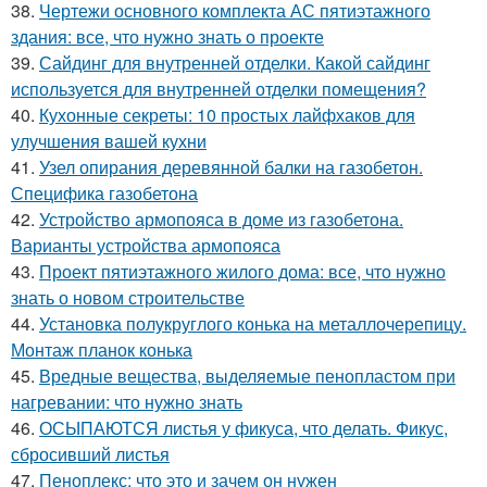
38.
Чертежи основного комплекта АС пятиэтажного
здания: все, что нужно знать о проекте
39.
Сайдинг для внутренней отделки. Какой сайдинг
используется для внутренней отделки помещения?
40.
Кухонные секреты: 10 простых лайфхаков для
улучшения вашей кухни
41.
Узел опирания деревянной балки на газобетон.
Специфика газобетона
42.
Устройство армопояса в доме из газобетона.
Варианты устройства армопояса
43.
Проект пятиэтажного жилого дома: все, что нужно
знать о новом строительстве
44.
Установка полукруглого конька на металлочерепицу.
Монтаж планок конька
45.
Вредные вещества, выделяемые пенопластом при
нагревании: что нужно знать
46.
ОСЫПАЮТСЯ листья у фикуса, что делать. Фикус,
сбросивший листья
47.
Пеноплекс: что это и зачем он нужен