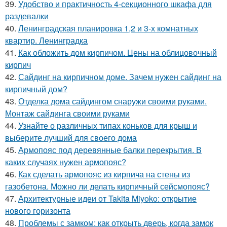
39.
Удобство и практичность 4-секционного шкафа для
раздевалки
40.
Ленинградская планировка 1,2 и 3-х комнатных
квартир. Ленинградка
41.
Как обложить дом кирпичом. Цены на облицовочный
кирпич
42.
Сайдинг на кирпичном доме. Зачем нужен сайдинг на
кирпичный дом?
43.
Отделка дома сайдингом снаружи своими руками.
Монтаж сайдинга своими руками
44.
Узнайте о различных типах коньков для крыш и
выберите лучший для своего дома
45.
Армопояс под деревянные балки перекрытия. В
каких случаях нужен армопояс?
46.
Как сделать армопояс из кирпича на стены из
газобетона. Можно ли делать кирпичный сейсмопояс?
47.
Архитектурные идеи от Takita Miyoko: открытие
нового горизонта
48.
Проблемы с замком: как открыть дверь, когда замок