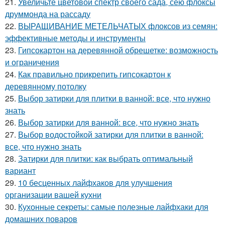
21.
Увеличьте цветовой спектр своего сада, сею флоксы
друммонда на рассаду
22.
ВЫРАЩИВАНИЕ МЕТЕЛЬЧАТЫХ флоксов из семян:
эффективные методы и инструменты
23.
Гипсокартон на деревянной обрешетке: возможность
и ограничения
24.
Как правильно прикрепить гипсокартон к
деревянному потолку
25.
Выбор затирки для плитки в ванной: все, что нужно
знать
26.
Выбор затирки для ванной: все, что нужно знать
27.
Выбор водостойкой затирки для плитки в ванной:
все, что нужно знать
28.
Затирки для плитки: как выбрать оптимальный
вариант
29.
10 бесценных лайфхаков для улучшения
организации вашей кухни
30.
Кухонные секреты: самые полезные лайфхаки для
домашних поваров