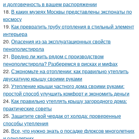
и долговечность в вашем распоряжении
18.
В каких музеях Москвы представлены экспонаты по
космосу
19.
Как превратить трубу отопления в стильный элемент
интерьера
20.
Опасения из-за эксплуатационных свойств
пенополистирола
21.
Вредно ли жить рядом с производством
пенополистирола? Разберемся в рисках и мифах
22.
Сэкономьте на отоплении: как правильно утеплить
двускатную крышу своими руками
23.
Утепление крыши частного дома своими руками:
простой способ улучшить комфорт и экономить деньги
24.
Как правильно утеплять крышу загородного дома:
практические советы
25.
Защитите свой чердак от холода: проверенные
способы утепления
26.
Все, что нужно знать о посадке флоксов многолетних
и однолетних