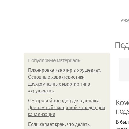
еже
Под
Популярные материалы
Планировка квартир в хрущевках.
Основные характеристики
двухкомнатных квартир типа
«хрущевки»
Смотровой колодец для дренажа.
Ком
Дренажный смотровой колодец для
под
канализации
В был
Если капает кран, что делать.
земля