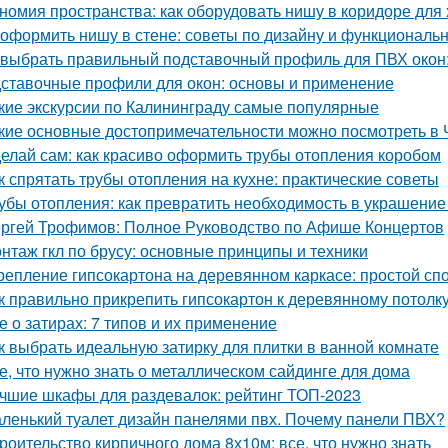
номия пространства: как оборудовать нишу в коридоре для
 оформить нишу в стене: советы по дизайну и функциональ
 выбрать правильный подставочный профиль для ПВХ окон
ставочные профили для окон: основы и применение
кие экскурсии по Калининграду самые популярные
кие основные достопримечательности можно посмотреть в 
елай сам: как красиво оформить трубы отопления коробом
к спрятать трубы отопления на кухне: практические советы
убы отопления: как превратить необходимость в украшение
ргей Трофимов: Полное Руководство по Афише Концертов
нтаж гкл по брусу: основные принципы и техники
репление гипсокартона на деревянном каркасе: простой сп
к правильно прикрепить гипсокартон к деревянному потолк
е о затирах: 7 типов и их применение
к выбрать идеальную затирку для плитки в ванной комнате
е, что нужно знать о металлическом сайдинге для дома
чшие шкафы для раздевалок: рейтинг ТОП-2023
ленький туалет дизайн панелями пвх. Почему панели ПВХ?
роительство кирпичного дома 8х10м: все, что нужно знать