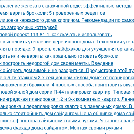
транение железа в скважинной воде: эффективные методы
емя варить брокколи: 5 проверенных рецептов
лицовка каркасного дома кирпичом. Рекомендации по само
ов загородных коттеджей
повой проект 113-81-1: как скачать и использовать
к выполнить утепление деревянного дома. Технологии уте
хня в порядке: 9 простых лайфхаков для улучшения органи
рить или не варить: как правильно готовить брокколи
к построить недорогой дом своей мечты. Введение
к обогреть дом зимой и не разориться. Предыстория этой п
е о 5-ти этажном 3-х секционном жилом доме: от планировк
мороженная брокколи: 4 простых способа приготовить вкус
повой жилой дом серии П-44 планировки квартир. Типовая 
нинградская планировка 1,2 и 3-х комнатных квартир. Лени
анировка и перепланировка квартир в панельных домах. В
олько стоит обшить дом сайдингом. Цена обшивки дома са
шивка фронтона сайдингом своими руками. Установка пан
делка фасада дома сайдингом. Монтаж своими руками