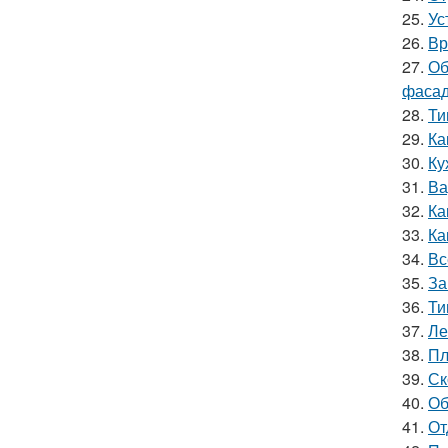
25.
Ус
26.
Вр
27.
Об
фасад
28.
Ти
29.
Ка
30.
Ку
31.
Ва
32.
Ка
33.
Ка
34.
Вс
35.
За
36.
Ти
37.
Ле
38.
Пл
39.
Ск
40.
Об
41.
От