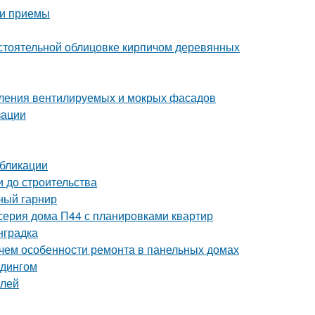
 и приемы
стоятельной облицовке кирпичом деревянных
пления вентилируемых и мокрых фасадов
зации
убликации
и до строительства
ный гарнир
серия дома П44 с планировками квартир
нградка
 чем особенности ремонта в панельных домах
йдингом
елей