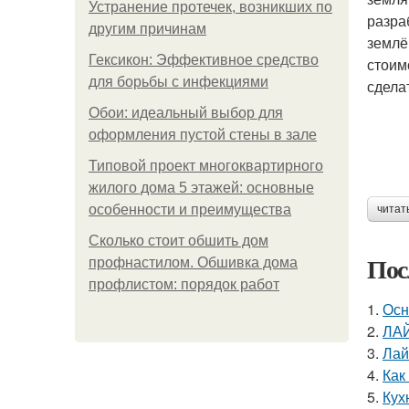
Устранение протечек, возникших по
разра
другим причинам
землё
Гексикон: Эффективное средство
стоим
для борьбы с инфекциями
сдела
Обои: идеальный выбор для
оформления пустой стены в зале
Типовой проект многоквартирного
жилого дома 5 этажей: основные
особенности и преимущества
читат
Сколько стоит обшить дом
Пос
профнастилом. Обшивка дома
профлистом: порядок работ
1.
Осн
2.
ЛА
3.
Лай
4.
Как
5.
Кух