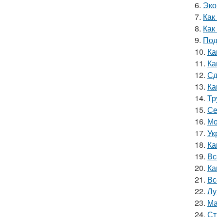
6.
Эко
7.
Как
8.
Как
9.
Под
10.
Ка
11.
Ка
12.
Сд
13.
Ка
14.
Тр
15.
Се
16.
Мо
17.
Ук
18.
Ка
19.
Вс
20.
Ка
21.
Вс
22.
Лу
23.
Ма
24.
Ст