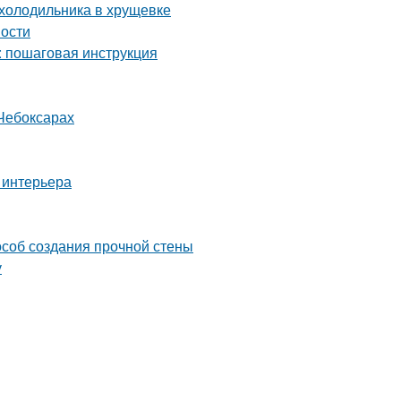
 холодильника в хрущевке
ности
: пошаговая инструкция
Чебоксарах
 интерьера
особ создания прочной стены
у