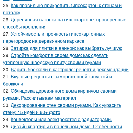
25.
Как правильно прикрепить гипсокартон к стенам и
потолку
26.
Деревянная вагонка на гипсокартоне: проверенные
способы крепления
27.
Устойчивость и прочность гипсокартонных
перегородок на деревянном каркасе
28.
Затирка для плитки в ванной: как выбрать лучшую
29.
Стройте комфорт в своем доме: как сделать
утепленную шведскую плиту своими руками
30.
Варить брокколи в кастрюле: рецепт и рекомендации
31.
Вкусные рецепты с замороженной капустой и
брокколи
32.
Облицовка деревянного дома кирпичом своими
руками. Рассчитываем материал
33.
Декорирование стен своими руками. Как украсить
стену: 15 идей и 60+ фото
34.
Конвекторы или электрокотел с радиаторами.
35.
Дизайн квартиры в панельном доме. Особенности