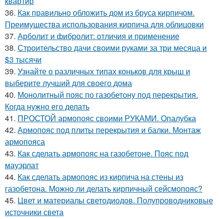
квартир
36.
Как правильно обложить дом из бруса кирпичом.
Преимущества использования кирпича для облицовки
37.
Арболит и фибролит: отличия и применение
38.
Строительство дачи своими руками за три месяца и
$3 тысячи
39.
Узнайте о различных типах коньков для крыш и
выберите лучший для своего дома
40.
Монолитный пояс по газобетону под перекрытия.
Когда нужно его делать
41.
ПРОСТОЙ армопояс своими РУКАМИ. Опалубка
42.
Армопояс под плиты перекрытия и балки. Монтаж
армопояса
43.
Как сделать армопояс на газобетоне. Пояс под
мауэрлат
44.
Как сделать армопояс из кирпича на стены из
газобетона. Можно ли делать кирпичный сейсмопояс?
45.
Цвет и материалы светодиодов. Полупроводниковые
источники света