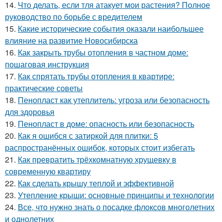
14.
Что делать, если тля атакует мои растения? Полное
руководство по борьбе с вредителем
15.
Какие исторические события оказали наибольшее
влияние на развитие Новосибирска
16.
Как закрыть трубы отопления в частном доме:
пошаговая инструкция
17.
Как спрятать трубы отопления в квартире:
практические советы
18.
Пенопласт как утеплитель: угроза или безопасность
для здоровья
19.
Пенопласт в доме: опасность или безопасность
20.
Как я ошибся с затиркой для плитки: 5
распространённых ошибок, которых стоит избегать
21.
Как превратить трёхкомнатную хрущевку в
современную квартиру
22.
Как сделать крышу теплой и эффективной
23.
Утепление крыши: основные принципы и технологии
24.
Все, что нужно знать о посадке флоксов многолетних
и однолетних