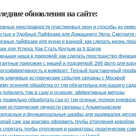
ледние обновления на сайте:
овные неисправности пластиковых окон и способы их ремо
стые и Удобные Лайфхаки для Домашнего Уюта: Смотрит
езные лайфхаки для кухни и ванной: как сделать жизнь пр
ки для Успеха: Как Стать Крутым за 5 Шагов
енькая ниша в прихожей: как сделать пространство функц
гантные прихожие с нишей и подсветкой: 295 фото для вд
ргоэффективность и комфорт: Теплый подставочный профи
ие ключевые исторические события связаны с Москвой
ему осенняя обработка от тли обязательна для вашего сад
к победить тлю в саду и огороде: эффективные методы
к правильно обработать сад от тли осенью: полное руковод
кие исторические личности связаны с Альметьевском
зопасные и функциональные шкафы для раздевалок детско
елай сам: как красиво оформить трубы отопления коробом
к спрятать трубы отопления и радиаторы: практические сов
кие исторические личности связаны с Читой