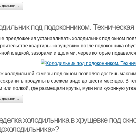
ь дальше →
одильник под подоконником. Техническая
е предложения устанавливать холодильник под окном появи
троительстве квартиры-«хрущевки» возле подоконника обу
чной кладкой, зазорами и щелями, через которые подавался
ж холодильной камеры под окном позволял достичь максима
 сохранить продукты в свежем виде до шести месяцев. В т
м или полкой, где размещали крупы, муки или кухонную утва
ь дальше →
еделка холодильника в хрущевке под окно
дохолодильника»?