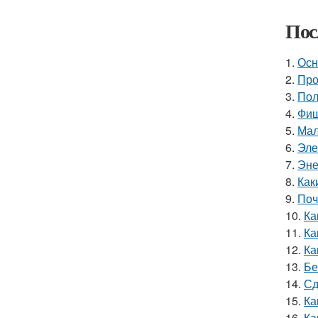
Пос
1.
Осн
2.
Про
3.
Пол
4.
Фиш
5.
Мал
6.
Эле
7.
Эне
8.
Как
9.
Поч
10.
Ка
11.
Ка
12.
Ка
13.
Бе
14.
Сд
15.
Ка
16.
Ка