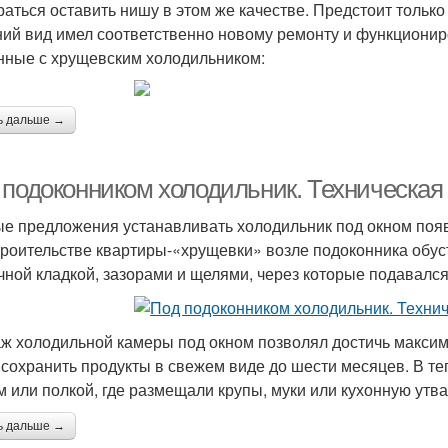
раться оставить нишу в этом же качестве. Предстоит только
ий вид имел соответственно новому ремонту и функциони
нные с хрущевским холодильником:
ь дальше →
 подоконником холодильник. Техническая
е предложения устанавливать холодильник под окном появи
троительстве квартиры-«хрущевки» возле подоконника обу
чной кладкой, зазорами и щелями, через которые подавался
ж холодильной камеры под окном позволял достичь максима
 сохранить продукты в свежем виде до шести месяцев. В т
м или полкой, где размещали крупы, муки или кухонную утва
ь дальше →