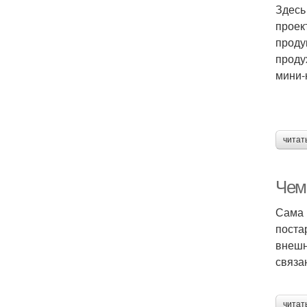
Здесь
проек
проду
проду
мини-
читат
Чем
Сама 
поста
внешн
связа
читат