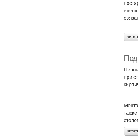
поста
внешн
связа
читат
Под
Первы
при с
кирпи
Монта
также
столо
читат