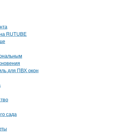
нта
е на RUTUBE
още
иональным
охновения
ль для ПВХ окон
а
ство
го сада
еты