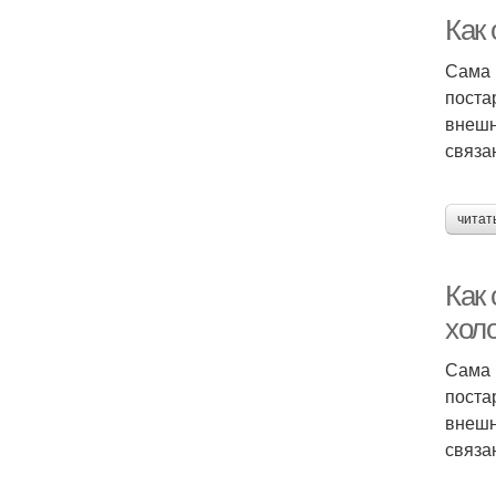
Как
Сама 
поста
внешн
связа
читат
Как
хол
Сама 
поста
внешн
связа