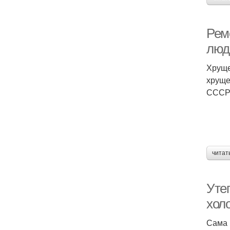
Рем
люд
Хруще
хруще
СССР 
читат
Уте
хол
Сама 