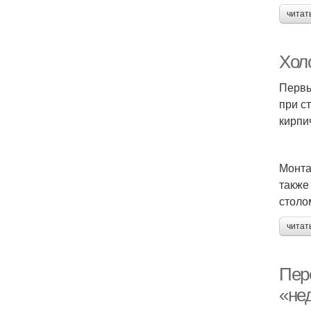
читат
Хол
Первы
при с
кирпи
Монта
также
столо
читат
Пер
«не