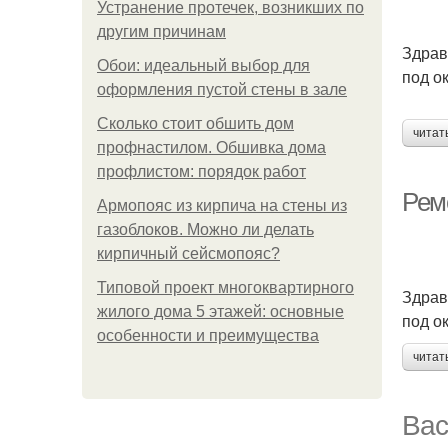
Устранение протечек, возникших по
другим причинам
Здравс
Обои: идеальный выбор для
под о
оформления пустой стены в зале
Сколько стоит обшить дом
читат
профнастилом. Обшивка дома
профлистом: порядок работ
Рем
Армопояс из кирпича на стены из
газоблоков. Можно ли делать
кирпичный сейсмопояс?
Типовой проект многоквартирного
Здравс
жилого дома 5 этажей: основные
под о
особенности и преимущества
читат
Вас