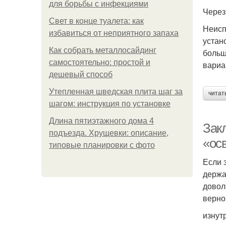
для борьбы с инфекциями
Через
Свет в конце туалета: как
Неисп
избавиться от неприятного запаха
устан
Как собрать металлосайдинг
больш
самостоятельно: простой и
вариа
дешевый способ
Утепленная шведская плита шаг за
читат
шагом: инструкция по установке
Длина пятиэтажного дома 4
Зак
подъезда. Хрущевки: описание,
«ос
типовые планировки с фото
Если 
держа
довол
верно
изнут