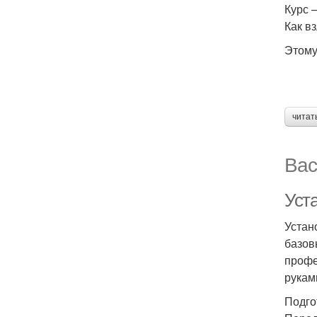
Курс 
Как в
Этому
читат
Вас
Уст
Устан
базов
профе
рукам
Подго