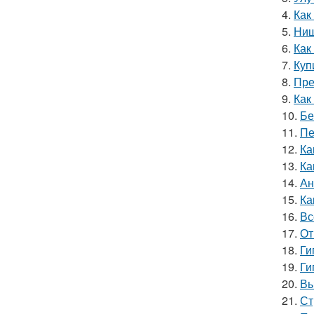
4.
Как
5.
Ниш
6.
Как
7.
Куп
8.
Пре
9.
Как
10.
Бе
11.
Пе
12.
Ка
13.
Ка
14.
Ан
15.
Ка
16.
Вс
17.
От
18.
Ги
19.
Ги
20.
Вы
21.
Ст