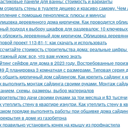
астиковые панели для ванны: стоимость и варианты
м отделать стены в туалете дешево и красиво самому. Чем 
епление с помощью пеноплекса: плюсы и минусы
лицовка деревянного дома кирпичом. Как проводится обли
ный подход к выбору шкафов для раздевалок: 10 ключевых
к обложить деревянный дом кирпичом. Облицовка деревянн
повой проект 113-81-1: как скачать и использовать
ссчитайте стоимость строительства дома: реальные цифры
этажный дом: все, что вам нужно знать
йтинг сейфов для дома в 2023 году. Востребованные прои
49 Д планировка 3 комнатная с размерами. Типовая серия д
к обшить кирпичный дом сайдингом. Как крепить сайдинг к 
к выполнить монтаж сайдинга своими руками. Монтаж сайди
санием, схемы, размеры, выбор материалов
роительство дачи своими руками за три месяца и $3 тысячи
к утеплить стену в квартире изнутри. Как утеплить стену в 
каком порядке выполнять работы при обшивке дома сайдин
рекрытия в доме из газобетона
к правильно установить конек на крышу из профнастила