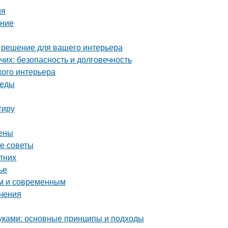
ия
ение
е решение для вашего интерьера
их: безопасность и долговечность
кого интерьера
реды
тиру
цены
ие советы
етних
ье
ым и современным
ичения
уками: основные принципы и подходы