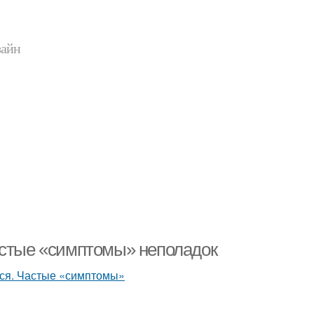
зайн
астые «симптомы» неполадок