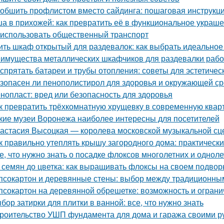
 обшить профлистом вместо сайдинга: пошаговая инструкц
а в прихожей: как превратить её в функциональное украш
 использовать общественный транспорт
ить шкаф открытый для раздевалок: как выбрать идеально
имущества металлических шкафчиков для раздевалки рабоч
 спрятать батареи и трубы отопления: советы для эстетичес
зопасен ли пенополистирол для здоровья и окружающей с
нопласт: вред или безопасность для здоровья
к превратить трёхкомнатную хрущевку в современную квар
кие музеи Воронежа наиболее интересны для посетителей
астасия Высоцкая — королева московской музыкальной с
к правильно утеплять крышу загородного дома: практическ
е, что нужно знать о посадке флоксов многолетних и однол
 семян до цветка: как выращивать флоксы на своем подвор
псокартон и деревянные стены: выбор между традиционн
псокартон на деревянной обрешетке: возможность и огран
бор затирки для плитки в ванной: все, что нужно знать
роительство УШП фундамента для дома и гаража своими р