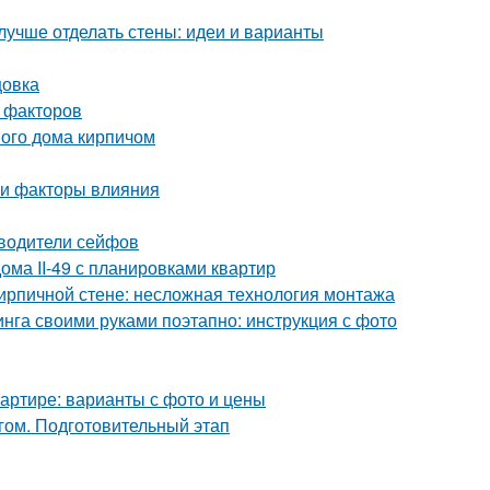
лучше отделать стены: идеи и варианты
цовка
 факторов
ого дома кирпичом
 и факторы влияния
зводители сейфов
ома II-49 с планировками квартир
кирпичной стене: несложная технология монтажа
нга своими руками поэтапно: инструкция с фото
квартире: варианты с фото и цены
гом. Подготовительный этап