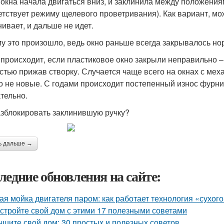
 окна начала двигаться вниз, и заклинила между положения
етствует режиму щелевого проветривания). Как вариант, мо
нивает, и дальше не идет.
у это произошло, ведь окно раньше всегда закрывалось н
 происходит, если пластиковое окно закрыли неправильно – 
стью прижав створку. Случается чаще всего на окнах с меха
о не новые. С годами происходит постепенный износ фурни
тельно.
азблокировать заклинившую ручку?
ь дальше →
ледние обновления на сайте:
ая мойка двигателя паром: как работает технология «сухог
стройте свой дом с этими 17 полезными советами
чшите свой дом: 30 простых и полезных советов