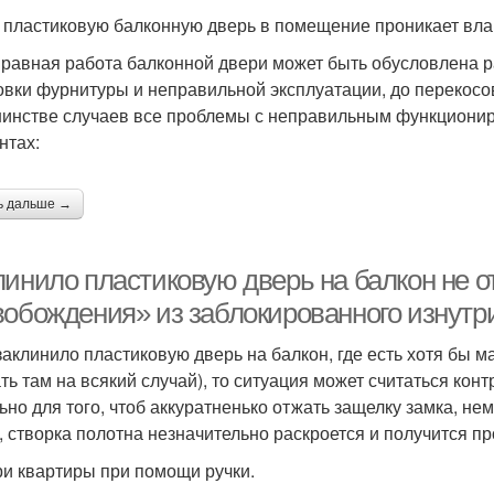
 пластиковую балконную дверь в помещение проникает вла
равная работа балконной двери может быть обусловлена р
овки фурнитуры и неправильной эксплуатации, до перекосов
инстве случаев все проблемы с неправильным функционир
нтах:
ь дальше →
линило пластиковую дверь на балкон не о
вобождения» из заблокированного изнутр
заклинило пластиковую дверь на балкон, где есть хотя бы 
ть там на всякий случай), то ситуация может считаться ко
ьно для того, чтоб аккуратненько отжать защелку замка, не
, створка полотна незначительно раскроется и получится пр
ри квартиры при помощи ручки.