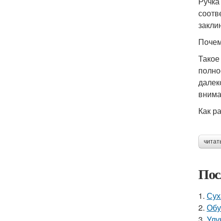
Ручка
соотв
закли
Почем
Такое
полно
далек
внима
Как р
читат
Пос
1.
Сух
2.
Обу
3.
Улу