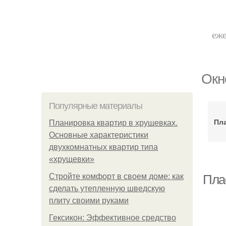
еже
Окн
Популярные материалы
Пл
Планировка квартир в хрущевках.
Основные характеристики
двухкомнатных квартир типа
«хрущевки»
Стройте комфорт в своем доме: как
Пла
сделать утепленную шведскую
плиту своими руками
Гексикон: Эффективное средство