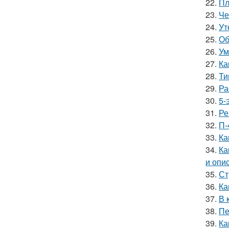
22.
Пл
23.
Че
24.
Ут
25.
Об
26.
Ум
27.
Ка
28.
Ти
29.
Ра
30.
5-
31.
Ре
32.
П-
33.
Ка
34.
Ка
и опи
35.
Ст
36.
Ка
37.
В 
38.
Пе
39.
Ка