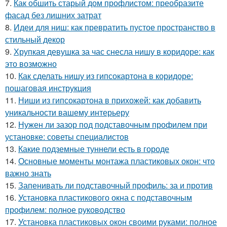
7.
Как обшить старый дом профлистом: преобразите
фасад без лишних затрат
8.
Идеи для ниш: как превратить пустое пространство в
стильный декор
9.
Хрупкая девушка за час снесла нишу в коридоре: как
это возможно
10.
Как сделать нишу из гипсокартона в коридоре:
пошаговая инструкция
11.
Ниши из гипсокартона в прихожей: как добавить
уникальности вашему интерьеру
12.
Нужен ли зазор под подставочным профилем при
установке: советы специалистов
13.
Какие подземные туннели есть в городе
14.
Основные моменты монтажа пластиковых окон: что
важно знать
15.
Запенивать ли подставочный профиль: за и против
16.
Установка пластикового окна с подставочным
профилем: полное руководство
17.
Установка пластиковых окон своими руками: полное