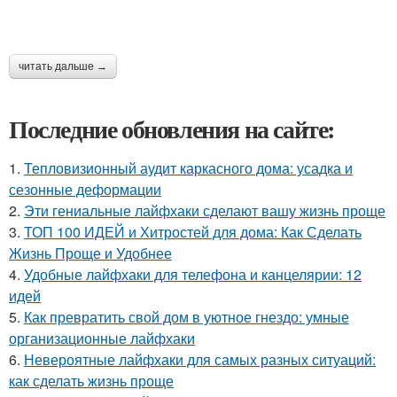
читать дальше →
Последние обновления на сайте:
1.
Тепловизионный аудит каркасного дома: усадка и
сезонные деформации
2.
Эти гениальные лайфхаки сделают вашу жизнь проще
3.
ТОП 100 ИДЕЙ и Хитростей для дома: Как Сделать
Жизнь Проще и Удобнее
4.
Удобные лайфхаки для телефона и канцелярии: 12
идей
5.
Как превратить свой дом в уютное гнездо: умные
организационные лайфхаки
6.
Невероятные лайфхаки для самых разных ситуаций:
как сделать жизнь проще