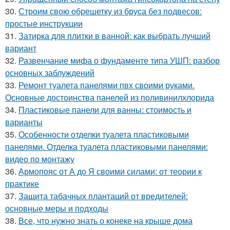
30.
Строим свою обрешетку из бруса без подвесов:
простые инструкции
31.
Затирка для плитки в ванной: как выбрать лучший
вариант
32.
Развенчание мифа о фундаменте типа УШП: разбор
основных заблуждений
33.
Ремонт туалета панелями пвх своими руками.
Основные достоинства панелей из поливинилхлорида
34.
Пластиковые панели для ванны: стоимость и
варианты
35.
Особенности отделки туалета пластиковыми
панелями. Отделка туалета пластиковыми панелями:
видео по монтажу
36.
Армопояс от А до Я своими силами: от теории к
практике
37.
Защита табачных плантаций от вредителей:
основные меры и подходы
38.
Все, что нужно знать о конеке на крыше дома