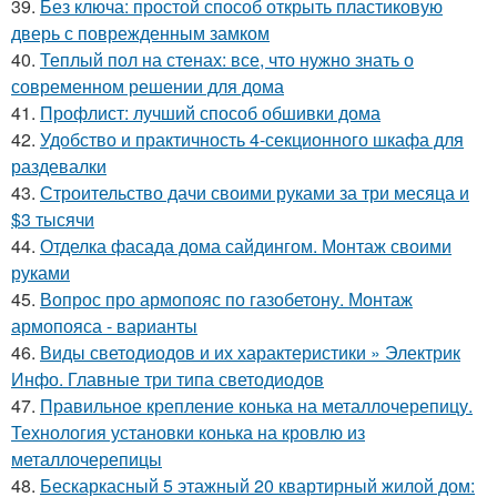
39.
Без ключа: простой способ открыть пластиковую
дверь с поврежденным замком
40.
Теплый пол на стенах: все, что нужно знать о
современном решении для дома
41.
Профлист: лучший способ обшивки дома
42.
Удобство и практичность 4-секционного шкафа для
раздевалки
43.
Строительство дачи своими руками за три месяца и
$3 тысячи
44.
Отделка фасада дома сайдингом. Монтаж своими
руками
45.
Вопрос про армопояс по газобетону. Монтаж
армопояса - варианты
46.
Виды светодиодов и их характеристики » Электрик
Инфо. Главные три типа светодиодов
47.
Правильное крепление конька на металлочерепицу.
Технология установки конька на кровлю из
металлочерепицы
48.
Бескаркасный 5 этажный 20 квартирный жилой дом: