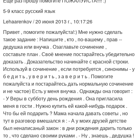
Ещё раз прошу помогите ПОЖАЛУЙСТА!!!! :)
5-9 класс русский язык
Lehaarenkov / 20 июня 2013 г., 10:17:26
Привет , помогите пожалуйста!:) Мне нужно сделать
такое задание : Напишите , кто , по-вашему , прав --
дедушка или внучка . Озаглавьте сочинение ,
составьте план . Своё мнение постарайтесь убедительно
доказать . Доказательство начинайте с красной строки.
Используй в сочинение , если потребуется , синонимы - у
б е д и т ь , у в е р и т ь , з а в е р и т ь . Помогите
пожалуйста и постарайтесь дать нормальную сочинение
и не частое) Есть у меня внучка . Однажды она говорит :
- У Веры в субботу день рождения . Она пригласила
меня в гости . Нужно купить ей какой-нибудь подарок .
Что бы ей подарить ? Мама начала давать советы , но
тут в разговор вмешался я : - А у моих друзей детстве
был ненаписаный закон : в дни рождения дарить только
то , что сделано своими руками . - Ну , знаешь , дедушка !