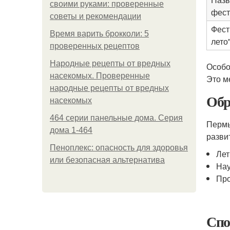
своими руками: проверенные
фест
советы и рекомендации
Фест
Время варить брокколи: 5
лето
проверенных рецептов
Народные рецепты от вредных
Особо
насекомых. Проверенные
Это м
народные рецепты от вредных
Обр
насекомых
464 серии панельные дома. Серия
Пермь
дома 1-464
разви
Пеноплекс: опасность для здоровья
Лет
или безопасная альтернатива
Нау
Про
Спо