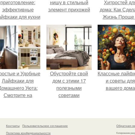
приготовление:
нишу в стильный
Хитростей дл
эффективные
элемент прихожей
дома: Как Сдел
айфхаки для кухни
Жизнь Проще
Удобнее
ростые и Удобные
Обустройте свой
Классные лайфх
Лайфхаки для
дом с этими 17
и советы для
Домашнего Уюта:
полезными
вашего дома
Смотрите на
советами
RUTUBE
Контакты
Пользовательское соглашение
Обратная св
Политика конфидециальности
Копирование раз