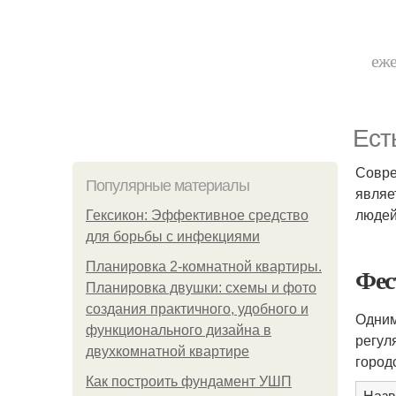
еже
Ест
Совре
Популярные материалы
являе
людей
Гексикон: Эффективное средство
для борьбы с инфекциями
Планировка 2-комнатной квартиры.
Фес
Планировка двушки: схемы и фото
создания практичного, удобного и
Одним
функционального дизайна в
регул
двухкомнатной квартире
город
Как построить фундамент УШП
Назв