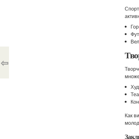
Спорт
актив
Го
Фут
Вел
Тво
⇦
Творч
множе
Худ
Теа
Кон
Как в
молод
Закл