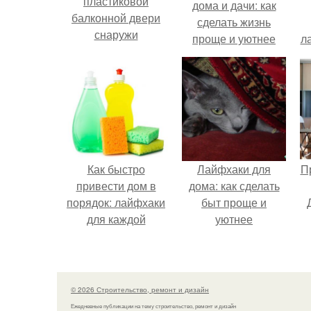
пластиковой
дома и дачи: как
балконной двери
сделать жизнь
снаружи
проще и уютнее
л
Как быстро
Лайфхаки для
П
привести дом в
дома: как сделать
порядок: лайфхаки
быт проще и
для каждой
уютнее
комнаты
© 2026 Строительство, ремонт и дизайн
Ежедневные публикации на тему строительство, ремонт и дизайн