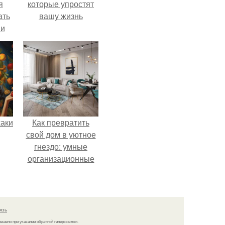
я
которые упростят
ать
вашу жизнь
 и
аки
Как превратить
свой дом в уютное
гнездо: умные
организационные
лайфхаки
язь
решено при указании обратной гиперссылки.