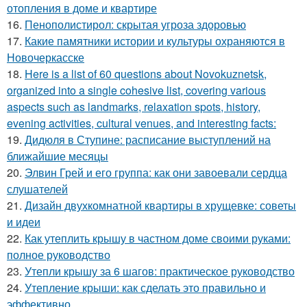
отопления в доме и квартире
16.
Пенополистирол: скрытая угроза здоровью
17.
Какие памятники истории и культуры охраняются в
Новочеркасске
18.
Here is a list of 60 questions about Novokuznetsk,
organized into a single cohesive list, covering various
aspects such as landmarks, relaxation spots, history,
evening activities, cultural venues, and interesting facts:
19.
Дидюля в Ступине: расписание выступлений на
ближайшие месяцы
20.
Элвин Грей и его группа: как они завоевали сердца
слушателей
21.
Дизайн двухкомнатной квартиры в хрущевке: советы
и идеи
22.
Как утеплить крышу в частном доме своими руками:
полное руководство
23.
Утепли крышу за 6 шагов: практическое руководство
24.
Утепление крыши: как сделать это правильно и
эффективно