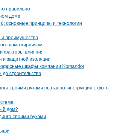
это правильно
нном доме
6: основные принципы и технологии
ы и преимущества
ого дома кирпичом
 и факторы влияния
я и защитной изоляции
е офисные шкафы компании Komandor
и до строительства
нга своими руками поэтапно: инструкция с фото
истема
ный дом?
динга своими руками
рыши