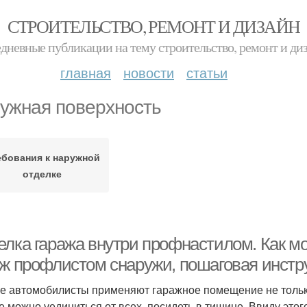
СТРОИТЕЛЬСТВО, РЕМОНТ И ДИЗАЙН
дневные публикации на тему строительство, ремонт и ди
главная
новости
статьи
ужная поверхность
ебования к наружной
отделке
елка гаража внутри профнастилом. Как м
аж профлистом снаружи, пошаговая инстр
е автомобилисты применяют гаражное помещение не тольк
е можно уединиться от всех, посидеть в тишине. Ввиду это