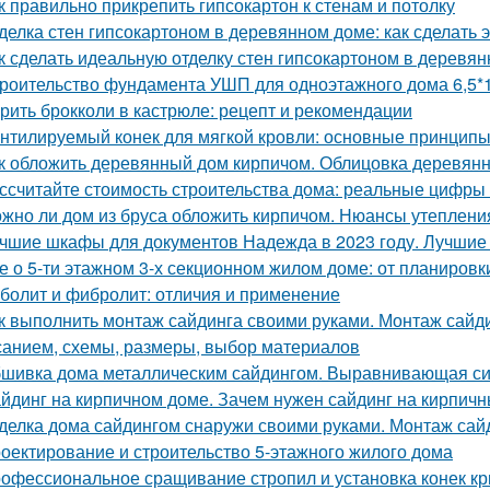
к правильно прикрепить гипсокартон к стенам и потолку
делка стен гипсокартоном в деревянном доме: как сделать 
к сделать идеальную отделку стен гипсокартоном в деревя
роительство фундамента УШП для одноэтажного дома 6,5*1
рить брокколи в кастрюле: рецепт и рекомендации
нтилируемый конек для мягкой кровли: основные принцип
к обложить деревянный дом кирпичом. Облицовка деревянн
ссчитайте стоимость строительства дома: реальные цифры
жно ли дом из бруса обложить кирпичом. Нюансы утеплени
чшие шкафы для документов Надежда в 2023 году. Лучши
е о 5-ти этажном 3-х секционном жилом доме: от планировк
болит и фибролит: отличия и применение
к выполнить монтаж сайдинга своими руками. Монтаж сайди
санием, схемы, размеры, выбор материалов
шивка дома металлическим сайдингом. Выравнивающая с
йдинг на кирпичном доме. Зачем нужен сайдинг на кирпич
делка дома сайдингом снаружи своими руками. Монтаж сай
оектирование и строительство 5-этажного жилого дома
офессиональное сращивание стропил и установка конек к