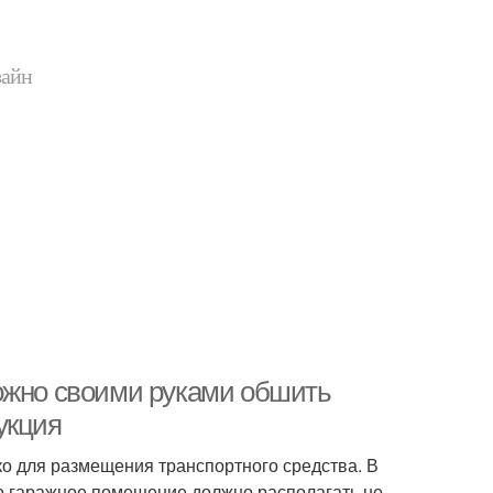
зайн
ожно своими руками обшить
укция
о для размещения транспортного средства. В
го гаражное помещение должно располагать не