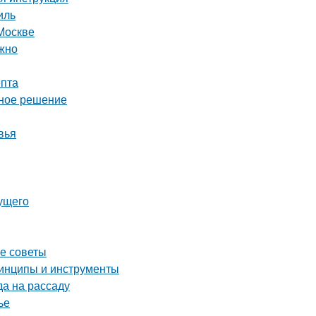
иль
Москве
ожно
епта
ьное решение
вья
дущего
ие советы
ринципы и инструменты
да на рассаду
ье