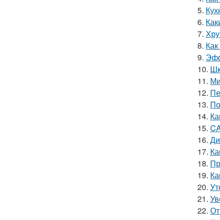
5.
Кух
6.
Как
7.
Хру
8.
Как
9.
Эфф
10.
Шк
11.
Ми
12.
Пе
13.
По
14.
Ка
15.
CA
16.
Ди
17.
Ка
18.
Пр
19.
Ка
20.
Ут
21.
Ув
22.
От