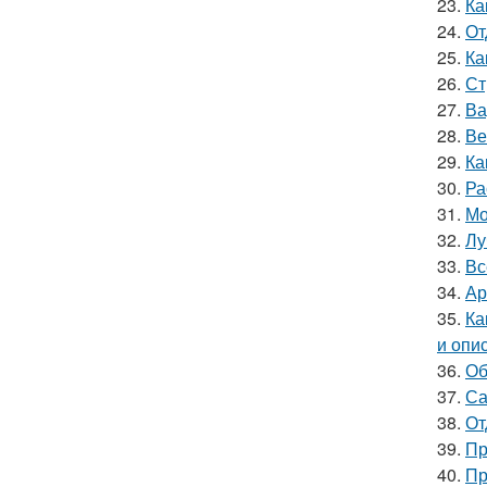
23.
Ка
24.
От
25.
Ка
26.
Ст
27.
Ва
28.
Ве
29.
Ка
30.
Ра
31.
Мо
32.
Лу
33.
Вс
34.
Ар
35.
Ка
и опи
36.
Об
37.
Са
38.
От
39.
Пр
40.
Пр