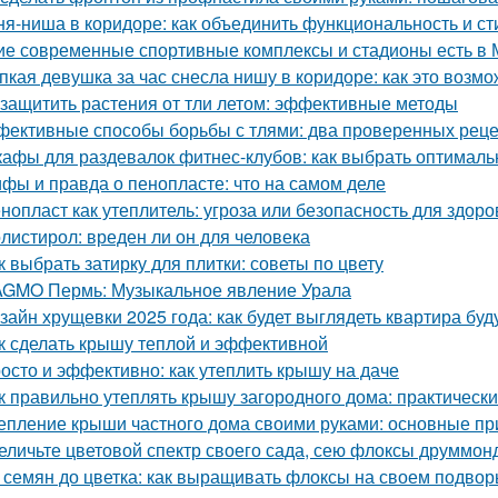
ня-ниша в коридоре: как объединить функциональность и ст
ие современные спортивные комплексы и стадионы есть в 
пкая девушка за час снесла нишу в коридоре: как это возм
 защитить растения от тли летом: эффективные методы
ективные способы борьбы с тлями: два проверенных рец
афы для раздевалок фитнес-клубов: как выбрать оптимал
фы и правда о пенопласте: что на самом деле
нопласт как утеплитель: угроза или безопасность для здоро
листирол: вреден ли он для человека
к выбрать затирку для плитки: советы по цвету
GMO Пермь: Музыкальное явление Урала
зайн хрущевки 2025 года: как будет выглядеть квартира бу
к сделать крышу теплой и эффективной
осто и эффективно: как утеплить крышу на даче
к правильно утеплять крышу загородного дома: практическ
епление крыши частного дома своими руками: основные п
еличьте цветовой спектр своего сада, сею флоксы друммон
 семян до цветка: как выращивать флоксы на своем подвор