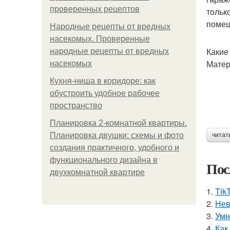
проверенных рецептов
тольк
помещ
Народные рецепты от вредных
насекомых. Проверенные
Какие
народные рецепты от вредных
Матер
насекомых
Кухня-ниша в коридоре: как
обустроить удобное рабочее
пространство
Планировка 2-комнатной квартиры.
Планировка двушки: схемы и фото
читат
создания практичного, удобного и
функционального дизайна в
Пос
двухкомнатной квартире
1.
Tik
2.
Нев
3.
Умн
4.
Как