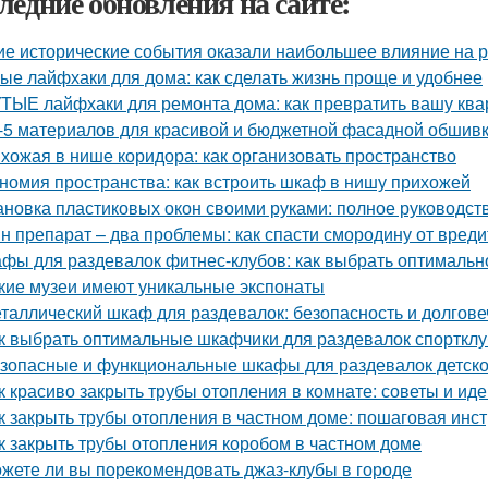
ледние обновления на сайте:
ие исторические события оказали наибольшее влияние на р
ые лайфхаки для дома: как сделать жизнь проще и удобнее
ТЫЕ лайфхаки для ремонта дома: как превратить вашу квар
-5 материалов для красивой и бюджетной фасадной обшив
хожая в нише коридора: как организовать пространство
номия пространства: как встроить шкаф в нишу прихожей
ановка пластиковых окон своими руками: полное руководс
н препарат – два проблемы: как спасти смородину от вред
фы для раздевалок фитнес-клубов: как выбрать оптималь
кие музеи имеют уникальные экспонаты
таллический шкаф для раздевалок: безопасность и долгов
к выбрать оптимальные шкафчики для раздевалок спорткл
зопасные и функциональные шкафы для раздевалок детско
к красиво закрыть трубы отопления в комнате: советы и ид
к закрыть трубы отопления в частном доме: пошаговая инс
к закрыть трубы отопления коробом в частном доме
жете ли вы порекомендовать джаз-клубы в городе