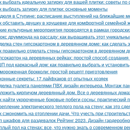
к выбрать идеальную затирку для вашей плитки: советы по с
к выбрать затирку для плитки: основные моменты
дюля в Ступине: расписание выступлений на ближайшие 
к обставить двушку в хрущевке для комфортной семейной 
кие культурные мероприятия проводятся в рамках городски
окс друммонда на рассаду: как выращивать этот уникальны
делка стен гипсокартоном в деревянном доме: как сделать 
к правильно отделать стены гипсокартоном в деревянном 
псокартон на деревянных рейках: простой способ создания
П под каркасный дом: как правильно выбрать и установить
мороженная брокколи: простой рецепт приготовления
хонные секреты: 17 лайфхаков от опытных хозяек
делка туалета панелями ПВХ дизайн интерьера. Монтаж па
ложить кирпичом деревянный дом. Все о деревянных дома
к найти укороченные боковые побеги сосны: практический 
репление электрического теплого пола на стену: как это сд
к сэкономить на отоплении дачи. Что учесть при строительс
п шкафов для раздевалок Рейтинг 2023. Дизайн гардеробн
плый пол на стенах: все, что нужно знать о современном р