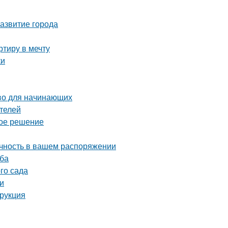
азвитие города
тиру в мечту
ки
тво для начинающих
ителей
ное решение
ечность в вашем распоряжении
уба
го сада
еи
трукция