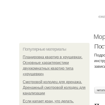
еже
Мор
Пост
Популярные материалы
Подро
Планировка квартир в хрущевках.
инстр
Основные характеристики
завис
двухкомнатных квартир типа
«хрущевки»
Смотровой колодец для дренажа.
Дренажный смотровой колодец для
читат
канализации
Если капает кран, что делать.