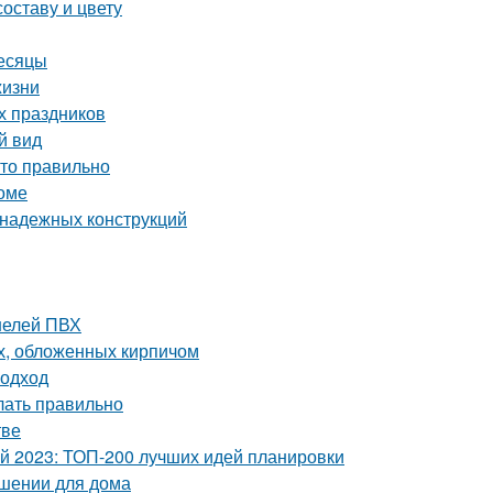
оставу и цвету
месяцы
жизни
х праздников
й вид
это правильно
доме
 надежных конструкций
нелей ПВХ
х, обложенных кирпичом
подход
елать правильно
тве
ой 2023: ТОП-200 лучших идей планировки
ешении для дома