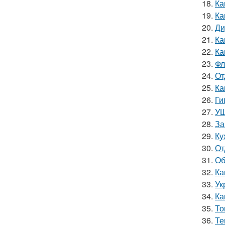
18.
Ка
19.
Ка
20.
Ди
21.
Ка
22.
Ка
23.
Фл
24.
От
25.
Ка
26.
Ги
27.
УШ
28.
За
29.
Ку
30.
От
31.
Об
32.
Ка
33.
Ук
34.
Ка
35.
То
36.
Те