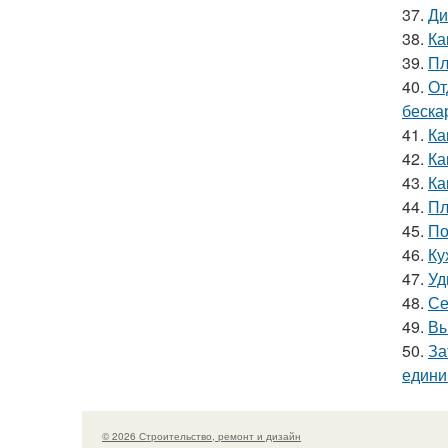
37.
Ди
38.
Ка
39.
Пл
40.
От
беска
41.
Ка
42.
Ка
43.
Ка
44.
Пл
45.
По
46.
Ку
47.
Уд
48.
Се
49.
Вы
50.
За
един
© 2026 Строительство, ремонт и дизайн