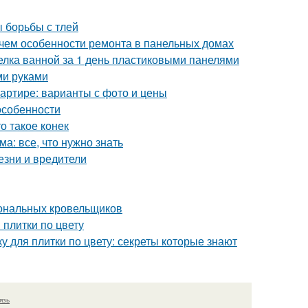
ы борьбы с тлей
 чем особенности ремонта в панельных домах
делка ванной за 1 день пластиковыми панелями
ми руками
квартире: варианты с фото и цены
особенности
о такое конек
а: все, что нужно знать
езни и вредители
иональных кровельщиков
 плитки по цвету
ку для плитки по цвету: секреты которые знают
язь