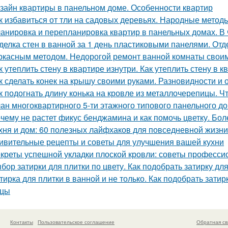
зайн квартиры в панельном доме. Особенности квартир
к избавиться от тли на садовых деревьях. Народные метод
анировка и перепланировка квартир в панельных домах. В
делка стен в ванной за 1 день пластиковыми панелями. От
ркасным методом. Недорогой ремонт ванной комнаты свои
к утеплить стену в квартире изнутри. Как утеплить стену в 
к сделать конек на крышу своими руками. Разновидности и 
к подогнать длину конька на кровле из металлочерепицы. Чт
ан многоквартирного 5-ти этажного типового панельного дом
чему не растет фикус бенджамина и как помочь цветку. Бол
хня и дом: 60 полезных лайфхаков для повседневной жизни
ивительные рецепты и советы для улучшения вашей кухни
креты успешной укладки плоской кровли: советы професс
бор затирки для плитки по цвету. Как подобрать затирку для
тирка для плитки в ванной и не только. Как подобрать затир
ицы
Контакты
Пользовательское соглашение
Обратная св