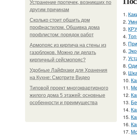
Пос
Устранение протечек, возникших по
другим причинам
1.
Как
Сколько стоит обшить дом
2.
Умн
профнастилом. Обшивка дома
3.
КРУ
профлистом: порядок работ
4.
Топ
5.
При
Армопояс из кирпича на стены из
6.
Эко
газоблоков. Можно ли делать
7.
Уст
кирпичный сейсмопояс?
8.
Оди
Удобные Лайфхаки для Хранения
9.
Шка
на Кухне: Смотрите Видео
10.
Ка
11.
Ме
Типовой проект многоквартирного
12.
Ка
жилого дома 5 этажей: основные
13.
Бе
особенности и преимущества
14.
Ка
15.
Ка
16.
Ка
17.
Мо