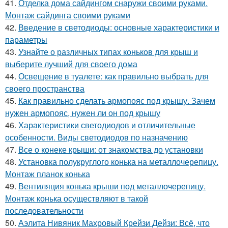
41.
Отделка дома сайдингом снаружи своими руками.
Монтаж сайдинга своими руками
42.
Введение в светодиоды: основные характеристики и
параметры
43.
Узнайте о различных типах коньков для крыш и
выберите лучший для своего дома
44.
Освещение в туалете: как правильно выбрать для
своего пространства
45.
Как правильно сделать армопояс под крышу. Зачем
нужен армопояс, нужен ли он под крышу
46.
Характеристики светодиодов и отличительные
особенности. Виды светодиодов по назначению
47.
Все о конеке крыши: от знакомства до установки
48.
Установка полукруглого конька на металлочерепицу.
Монтаж планок конька
49.
Вентиляция конька крыши под металлочерепицу.
Монтаж конька осуществляют в такой
последовательности
50.
Аэлита Нивяник Махровый Крейзи Дейзи: Всё, что