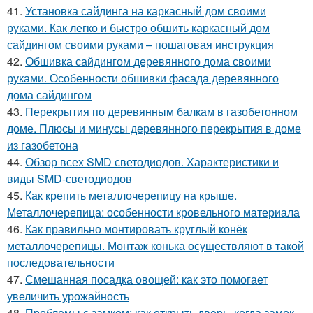
41.
Установка сайдинга на каркасный дом своими
руками. Как легко и быстро обшить каркасный дом
сайдингом своими руками – пошаговая инструкция
42.
Обшивка сайдингом деревянного дома своими
руками. Особенности обшивки фасада деревянного
дома сайдингом
43.
Перекрытия по деревянным балкам в газобетонном
доме. Плюсы и минусы деревянного перекрытия в доме
из газобетона
44.
Обзор всех SMD светодиодов. Характеристики и
виды SMD-светодиодов
45.
Как крепить металлочерепицу на крыше.
Металлочерепица: особенности кровельного материала
46.
Как правильно монтировать круглый конёк
металлочерепицы. Монтаж конька осуществляют в такой
последовательности
47.
Смешанная посадка овощей: как это помогает
увеличить урожайность
48.
Проблемы с замком: как открыть дверь, когда замок