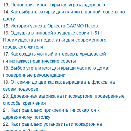
13.
Пенополистирол: скрытая угроза здоровью
14.
Как выбрать затирку для плитки в ванной: советы по
цвету
15.
История успеха: Оркестр CAGMO Псков
16.
Однушка в типовой хрущёвке серии 1-511:
Преимущества и недостатки для современного
городского жителя
17.
Как создать уютный интерьер в хрущевской
пятиэтажке: практические советы
18.
Выбор утеплителя для крыши частного дома:
проверенные рекомендации
19.
От семян до цветка: как выращивать флоксы на
своем подворье
20.
Деревянная вагонка на гипсокартоне: проверенные
способы крепления
21.
Как правильно прикрепить гипсокартон к
деревянному потолку
22.
Как правильно установить гипсокартон на
деревянный каркас