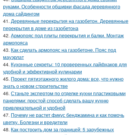
руками. Особенности обшивки фасада деревянного
дома сайдингом
41.
Деревянные перекрытия на газобетон. Деревянные
перекрытия в доме из газобетона
42.
Армопояс под плиты перекрытия и балки. Монтаж
армопояса
43.
Как сделать армопояс на газобетоне. Пояс под
мауэрлат
44.
Кухонные секреты: 10 проверенных лайфхаков для
удобной и эффективной кулинарии
45.
Проект пятиэтажного жилого дома: все, что нужно
знать о новом строительстве
46.
Станьте экспертом по отделке кухни пластиковыми
панелями: простой способ сделать вашу кухню
привлекательной и удобной
47.
Почему не растет фикус бенджамина и как помочь
цветку. Болезни и вредители
48.
Как построить дом за границей: 5 зарубежных