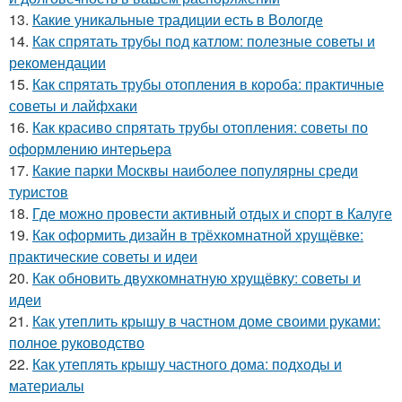
13.
Какие уникальные традиции есть в Вологде
14.
Как спрятать трубы под катлом: полезные советы и
рекомендации
15.
Как спрятать трубы отопления в короба: практичные
советы и лайфхаки
16.
Как красиво спрятать трубы отопления: советы по
оформлению интерьера
17.
Какие парки Москвы наиболее популярны среди
туристов
18.
Где можно провести активный отдых и спорт в Калуге
19.
Как оформить дизайн в трёхкомнатной хрущёвке:
практические советы и идеи
20.
Как обновить двухкомнатную хрущёвку: советы и
идеи
21.
Как утеплить крышу в частном доме своими руками:
полное руководство
22.
Как утеплять крышу частного дома: подходы и
материалы