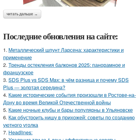
читать дальше →
Последние обновления на сайте:
1.
Металлический шпунт Ларсена: характеристики и
применение
2.
Тренды остекления балконов 2025: панорамное и
французское
3.
SDS Plus vs SDS Max: в чём разница и почему SDS
Plus — золотая середина?
4.
Какие исторические события произошли в Ростове-на-
Дону во время Великой Отечественной войны
5.
Какие ночные клубы и бары популярны в Ульяновске
6.
Как обустроить нишу в прихожей: советы по созданию
уютного уголка
7.
Headlines:
8.
Удаление тли за 1 день: эффективные советы