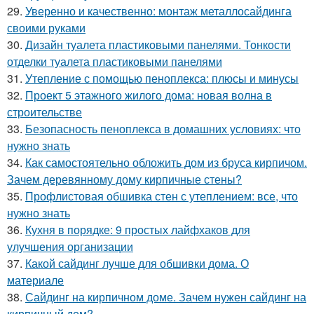
29.
Уверенно и качественно: монтаж металлосайдинга
своими руками
30.
Дизайн туалета пластиковыми панелями. Тонкости
отделки туалета пластиковыми панелями
31.
Утепление с помощью пеноплекса: плюсы и минусы
32.
Проект 5 этажного жилого дома: новая волна в
строительстве
33.
Безопасность пеноплекса в домашних условиях: что
нужно знать
34.
Как самостоятельно обложить дом из бруса кирпичом.
Зачем деревянному дому кирпичные стены?
35.
Профлистовая обшивка стен с утеплением: все, что
нужно знать
36.
Кухня в порядке: 9 простых лайфхаков для
улучшения организации
37.
Какой сайдинг лучше для обшивки дома. О
материале
38.
Сайдинг на кирпичном доме. Зачем нужен сайдинг на
кирпичный дом?