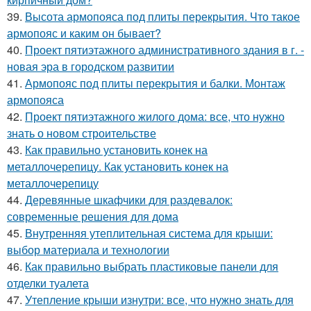
39.
Высота армопояса под плиты перекрытия. Что такое
армопояс и каким он бывает?
40.
Проект пятиэтажного административного здания в г. -
новая эра в городском развитии
41.
Армопояс под плиты перекрытия и балки. Монтаж
армопояса
42.
Проект пятиэтажного жилого дома: все, что нужно
знать о новом строительстве
43.
Как правильно установить конек на
металлочерепицу. Как установить конек на
металлочерепицу
44.
Деревянные шкафчики для раздевалок:
современные решения для дома
45.
Внутренняя утеплительная система для крыши:
выбор материала и технологии
46.
Как правильно выбрать пластиковые панели для
отделки туалета
47.
Утепление крыши изнутри: все, что нужно знать для