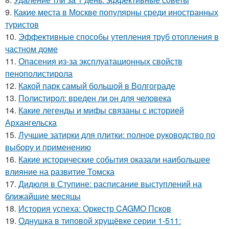
9.
Какие места в Москве популярны среди иностранных
туристов
10.
Эффективные способы утепления труб отопления в
частном доме
11.
Опасения из-за эксплуатационных свойств
пенополистирола
12.
Какой парк самый большой в Волгограде
13.
Полистирол: вреден ли он для человека
14.
Какие легенды и мифы связаны с историей
Архангельска
15.
Лучшие затирки для плитки: полное руководство по
выбору и применению
16.
Какие исторические события оказали наибольшее
влияние на развитие Томска
17.
Дидюля в Ступине: расписание выступлений на
ближайшие месяцы
18.
История успеха: Оркестр CAGMO Псков
19.
Однушка в типовой хрущёвке серии 1-511: