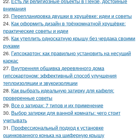
22.
Есть ли религиозные объекты в Пензе, достойные
внимания
23.
Перепланировка двушки в хрущёвке: идеи и советы
24.
Как оформить дизайн в трёхкомнатной хрущёвке:
практические советы и идеи
25.
Как утеплить односкатную крышу без чердака своими
руками
26.
Гипсокартон: как правильно установить на несущий
каркас
27.
Внутренняя обшивка деревянного дома
гипсокартоном: эффективный способ улучшения
теплоизоляции и звукоизоляции
28.
Как выбрать идеальную затирку для кафеля:
проверенные советы
29.
Все о затирах: 7 типов и их применение
30.
Выбор затирки для ванной комнаты: чего стоит
учитывать
31.
Профессиональный подход к установке
оцинкованного конька на шиферную крышу