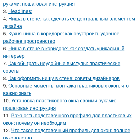
руками: пошаговая инструкция
3.
Headlines:
4.
Ниша в стене: как сделать её центральным элементом
дизайна
5.
Кухня-ниша в коридоре: как обустроить удобное
рабочее пространство
6.
Ниша в стене в коридоре: как создать уникальный
интерьер
7.
Как обыграть неудобные выступы: практические
советы
8.
Как оформить нишу в стене: советы дизайнеров
9.
Основные моменты монтажа пластиковых окон: что
важно знать
10.
Установка пластикового окна своими руками:
пошаговая инструкция
11.
Важность подставочного профиля для пластиковых
окон: почему он необходим
12.
Что такое подставочный профиль для окон: полное
руководство