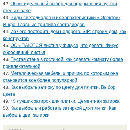
42.
Обои: идеальный выбор для оформления пустой
стены в зале
43.
Виды светодиодов и их характеристики » Электрик
Инфо. Главные три типа светодиодов
44.
Из чего построить дом недорого. SIP: строим дом, как
конструктор
45.
ОСЫПАЮТСЯ листья у фикуса, что делать. Фикус,
сбросивший листья
46.
Пустая стена в гостиной: как сделать комнату более
привлекательной
47.
Металлическая мебель: 6 причин, по которым она
становится все более популярной
48.
Как выбрать затирку по цвету для плитки. Выбор
цвета
49.
15 лучших затирок для плитки. Цементная затирка
50.
Как выбрать и работать затиркой для плитки. Как
выбрать цвет затирки