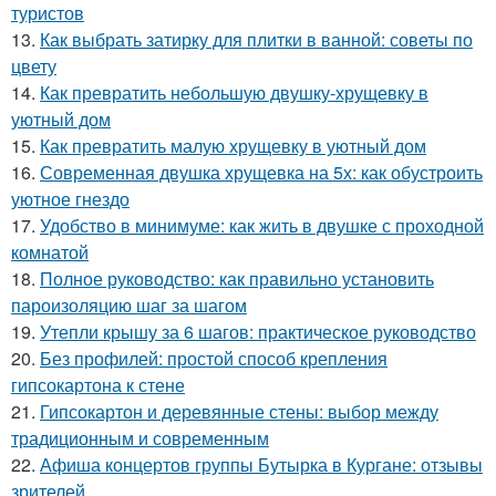
туристов
13.
Как выбрать затирку для плитки в ванной: советы по
цвету
14.
Как превратить небольшую двушку-хрущевку в
уютный дом
15.
Как превратить малую хрущевку в уютный дом
16.
Современная двушка хрущевка на 5х: как обустроить
уютное гнездо
17.
Удобство в минимуме: как жить в двушке с проходной
комнатой
18.
Полное руководство: как правильно установить
пароизоляцию шаг за шагом
19.
Утепли крышу за 6 шагов: практическое руководство
20.
Без профилей: простой способ крепления
гипсокартона к стене
21.
Гипсокартон и деревянные стены: выбор между
традиционным и современным
22.
Афиша концертов группы Бутырка в Кургане: отзывы
зрителей