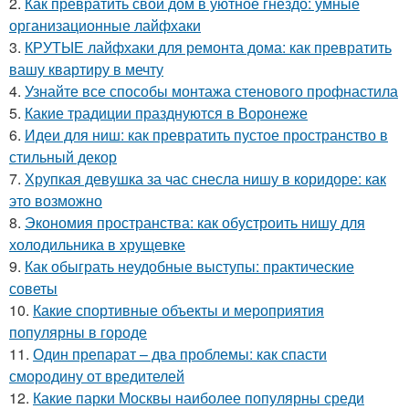
2.
Как превратить свой дом в уютное гнездо: умные
организационные лайфхаки
3.
КРУТЫЕ лайфхаки для ремонта дома: как превратить
вашу квартиру в мечту
4.
Узнайте все способы монтажа стенового профнастила
5.
Какие традиции празднуются в Воронеже
6.
Идеи для ниш: как превратить пустое пространство в
стильный декор
7.
Хрупкая девушка за час снесла нишу в коридоре: как
это возможно
8.
Экономия пространства: как обустроить нишу для
холодильника в хрущевке
9.
Как обыграть неудобные выступы: практические
советы
10.
Какие спортивные объекты и мероприятия
популярны в городе
11.
Один препарат – два проблемы: как спасти
смородину от вредителей
12.
Какие парки Москвы наиболее популярны среди