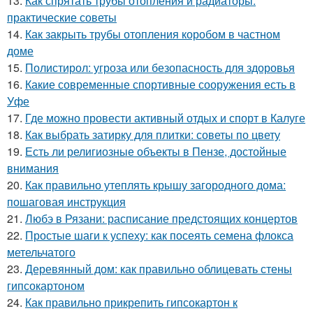
13.
Как спрятать трубы отопления и радиаторы:
практические советы
14.
Как закрыть трубы отопления коробом в частном
доме
15.
Полистирол: угроза или безопасность для здоровья
16.
Какие современные спортивные сооружения есть в
Уфе
17.
Где можно провести активный отдых и спорт в Калуге
18.
Как выбрать затирку для плитки: советы по цвету
19.
Есть ли религиозные объекты в Пензе, достойные
внимания
20.
Как правильно утеплять крышу загородного дома:
пошаговая инструкция
21.
Любэ в Рязани: расписание предстоящих концертов
22.
Простые шаги к успеху: как посеять семена флокса
метельчатого
23.
Деревянный дом: как правильно облицевать стены
гипсокартоном
24.
Как правильно прикрепить гипсокартон к