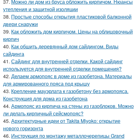
37.
Можно ли дом из бруса обложить кирпичом. Нюансы
утепления и защитной изоляции
38.
Простые способы открытия пластиковой балконной
двери снаружи
39.
Как обложить дом кирпичом. Цены на облицовочный
кирпич
40.
Как обшить деревянный дом сайдингом. Виды
сайдинга
41.
Сайдинг для внутренней отделки. Какой сайдинг
используется для внутренней отделки помещения?
42.
Делаем армопояс в доме из газобетона. Материалы
для армированного пояса под крышу
43.
Крепление мауэрлата к газобетону без армопояса.
Конструкция для дома из газобетона
44.
Армопояс из кирпича на стены из газоблоков. Можно
ли делать кирпичный сейсмопояс?
45.
Архитектурные идеи от Takita Miyoko: открытие
нового горизонта
46.
Инструкция по монтажу металлочерепицы Grand