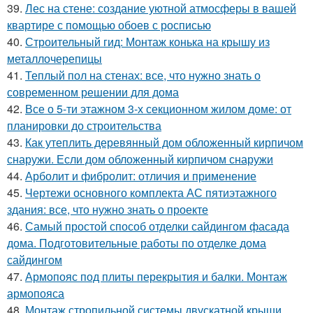
39.
Лес на стене: создание уютной атмосферы в вашей
квартире с помощью обоев с росписью
40.
Строительный гид: Монтаж конька на крышу из
металлочерепицы
41.
Теплый пол на стенах: все, что нужно знать о
современном решении для дома
42.
Все о 5-ти этажном 3-х секционном жилом доме: от
планировки до строительства
43.
Как утеплить деревянный дом обложенный кирпичом
снаружи. Если дом обложенный кирпичом снаружи
44.
Арболит и фибролит: отличия и применение
45.
Чертежи основного комплекта АС пятиэтажного
здания: все, что нужно знать о проекте
46.
Самый простой способ отделки сайдингом фасада
дома. Подготовительные работы по отделке дома
сайдингом
47.
Армопояс под плиты перекрытия и балки. Монтаж
армопояса
48.
Монтаж стропильной системы двускатной крыши