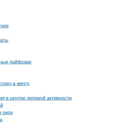
тнее
наты
нные лайфхаки
тиру в мечту
я в центре деловой активности
ой
х окон
а