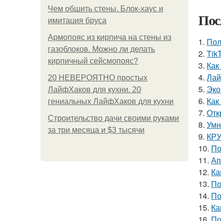
Чем обшить стены. Блок-хаус и
Пос
имитация бруса
Армопояс из кирпича на стены из
1.
Пол
газоблоков. Можно ли делать
2.
Tik
кирпичный сейсмопояс?
3.
Как
4.
Лай
20 НЕВЕРОЯТНО простых
5.
Эко
ЛайфХаков для кухни. 20
6.
Как
гениальных ЛайфХаков для кухни
7.
Отк
Строительство дачи своими руками
8.
Умн
за три месяца и $3 тысячи
9.
КРУ
10.
По
11.
Ап
12.
Ка
13.
По
14.
По
15.
Ка
16.
По