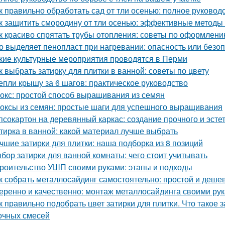
к правильно обработать сад от тли осенью: полное руковод
к защитить смородину от тли осенью: эффективные методы
к красиво спрятать трубы отопления: советы по оформлен
о выделяет пенопласт при нагревании: опасность или безо
кие культурные мероприятия проводятся в Перми
к выбрать затирку для плитки в ванной: советы по цвету
епли крышу за 6 шагов: практическое руководство
окс: простой способ выращивания из семян
оксы из семян: простые шаги для успешного выращивания
псокартон на деревянный каркас: создание прочного и эсте
тирка в ванной: какой материал лучше выбрать
чшие затирки для плитки: наша подборка из 8 позиций
бор затирки для ванной комнаты: чего стоит учитывать
роительство УШП своими руками: этапы и подходы
к собрать металлосайдинг самостоятельно: простой и деше
еренно и качественно: монтаж металлосайдинга своими ру
к правильно подобрать цвет затирки для плитки. Что такое 
очных смесей