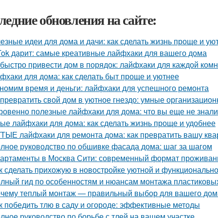
ледние обновления на сайте:
езные идеи для дома и дачи: как сделать жизнь проще и ую
Tok дарит: самые креативные лайфхаки для вашего дома
 быстро привести дом в порядок: лайфхаки для каждой ком
фхаки для дома: как сделать быт проще и уютнее
номим время и деньги: лайфхаки для успешного ремонта
 превратить свой дом в уютное гнездо: умные организацио
ровенно полезные лайфхаки для дома: что вы еще не знали
ые лайфхаки для дома: как сделать жизнь проще и удобнее
ТЫЕ лайфхаки для ремонта дома: как превратить вашу квар
лное руководство по обшивке фасада дома: шаг за шагом
артаменты в Москва Сити: современный формат проживани
к сделать прихожую в новостройке уютной и функциональн
лный гид по особенностям и нюансам монтажа пластиковы
чему теплый монтаж — правильный выбор для вашего дом
к победить тлю в саду и огороде: эффективные методы
лное руководство по борьбе с тлей на вашем участке