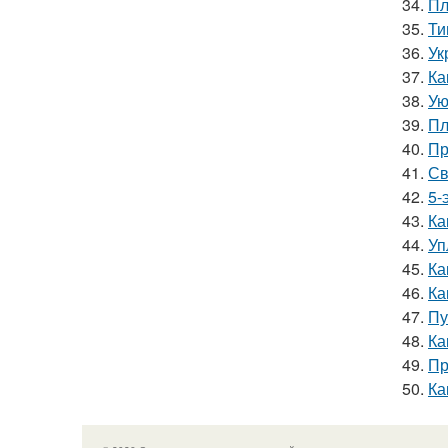
34.
Пл
35.
Ти
36.
Ук
37.
Ка
38.
Ую
39.
Пл
40.
Пр
41.
Св
42.
5-
43.
Ка
44.
Уп
45.
Ка
46.
Ка
47.
Пу
48.
Ка
49.
Пр
50.
Ка