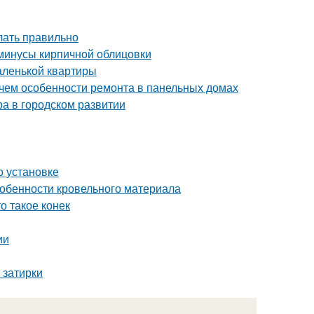
елать правильно
 минусы кирпичной облицовки
аленькой квартиры
 чем особенности ремонта в панельных домах
ра в городском развитии
о установке
собенности кровельного материала
о такое конек
ии
 затирки