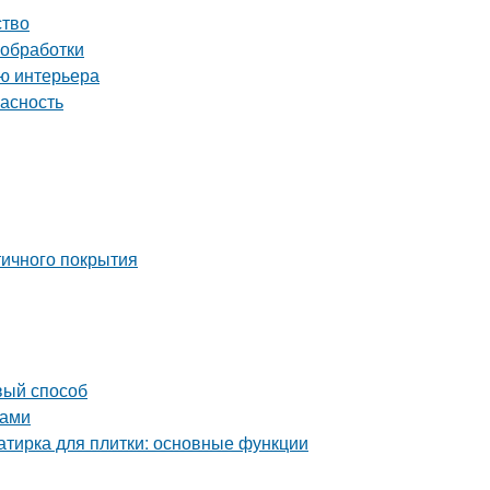
ство
 обработки
ию интерьера
пасность
тичного покрытия
вый способ
ками
затирка для плитки: основные функции