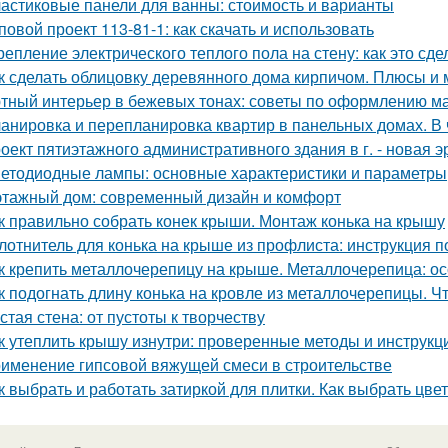
астиковые панели для ванны: стоимость и варианты
повой проект 113-81-1: как скачать и использовать
репление электрического теплого пола на стену: как это сд
к сделать облицовку деревянного дома кирпичом. Плюсы и
тный интерьер в бежевых тонах: советы по оформлению м
анировка и перепланировка квартир в панельных домах. В
оект пятиэтажного административного здания в г. - новая э
етодиодные лампы: основные характеристики и параметры
этажный дом: современный дизайн и комфорт
к правильно собрать конек крыши. Монтаж конька на крышу
лотнитель для конька на крыше из профлиста: инструкция п
к крепить металлочерепицу на крыше. Металлочерепица: о
к подогнать длину конька на кровле из металлочерепицы. Чт
стая стена: от пустоты к творчеству
к утеплить крышу изнутри: проверенные методы и инструкц
именение гипсовой вяжущей смеси в строительстве
к выбрать и работать затиркой для плитки. Как выбрать цвет