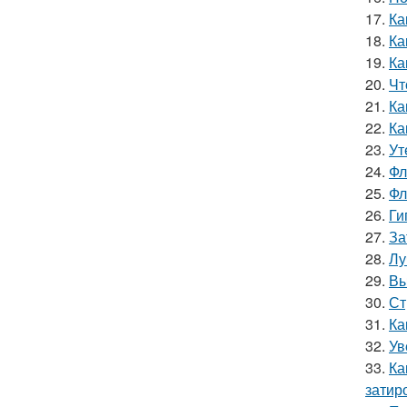
17.
Ка
18.
Ка
19.
Ка
20.
Чт
21.
Ка
22.
Ка
23.
Ут
24.
Фл
25.
Фл
26.
Ги
27.
За
28.
Лу
29.
Вы
30.
Ст
31.
Ка
32.
Ув
33.
Ка
затир